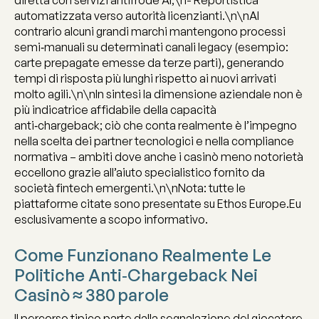
diretta con servizi antifrode AI;\n- Reportistica
automatizzata verso autorità licenzianti.\n\nAl
contrario alcuni grandi marchi mantengono processi
semi‑manuali su determinati canali legacy (esempio:
carte prepagate emesse da terze parti), generando
tempi di risposta più lunghi rispetto ai nuovi arrivati
molto agili.\n\nIn sintesi la dimensione aziendale non è
più indicatrice affidabile della capacità
anti‑chargeback; ciò che conta realmente è l’impegno
nella scelta dei partner tecnologici e nella compliance
normativa – ambiti dove anche i casinò meno notorietà
eccellono grazie all’aiuto specialistico fornito da
società fintech emergenti.\n\n
Nota:
tutte le
piattaforme citate sono presentate su Ethos Europe.Eu
esclusivamente a scopo informativo.
Come Funzionano Realmente Le
Politiche Anti‑chargeback Nei
Casinò ≈ 380 Parole
Il percorso tipico parte dalla segnalazione del giocatore