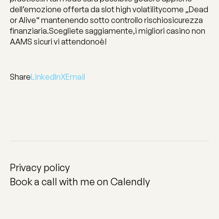
dell’emozione offerta da slot high volatilitycome „Dead
or Alive“ mantenendo sotto controllo rischiosicurezza
finanziaria.Scegliete saggiamente,i migliori casino non
AAMS sicuri vi attendonoè!
Share
LinkedIn
X
Email
Privacy policy
Book a call with me on Calendly