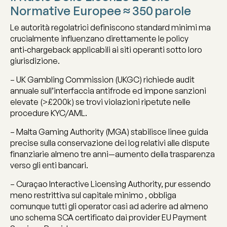
Normative Europee ≈ 350 Parole
Le autorità regolatrici definiscono standard minimi ma
crucialmente influenzano direttamente le policy
anti‑chargeback applicabili ai siti operanti sotto loro
giurisdizione.
– UK Gambling Commission (UKGC) richiede audit
annuale sull’interfaccia antifrode ed impone sanzioni
elevate (>£200k) se trovi violazioni ripetute nelle
procedure KYC/AML.
– Malta Gaming Authority (MGA) stabilisce linee guida
precise sulla conservazione dei log relativi alle dispute
finanziarie almeno tre anni—aumento della trasparenza
verso gli enti bancari.
– Curaçao Interactive Licensing Authority, pur essendo
meno restrittiva sul capitale minimo , obbliga
comunque tutti gli operator​​­​ ​casi ad aderire ad almeno
uno schema SCA certificato dai provider EU Payment