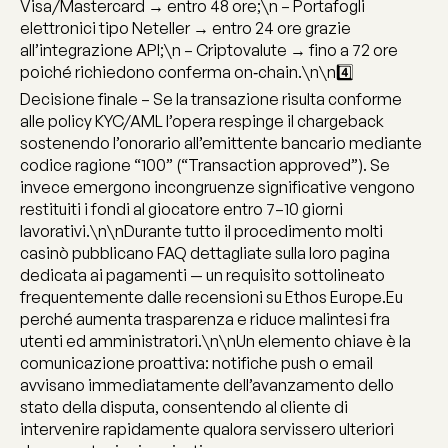
Visa/Mastercard → entro 48 ore;\n – Portafogli
elettronici tipo Neteller → entro 24 ore grazie
all’integrazione API;\n – Criptovalute → fino a 72 ore
poiché richiedono conferma on‑chain.\n\n4️⃣
Decisione finale – Se la transazione risulta conforme
alle policy KYC/AML l’opera respinge il chargeback
sostenendo l’onorario all’emittente bancario mediante
codice ragione “100” (“Transaction approved”). Se
invece emergono incongruenze significative vengono
restituiti i fondi al giocatore entro 7–10 giorni
lavorativi.\n\nDurante tutto il procedimento molti
casinò pubblicano FAQ dettagliate sulla loro pagina
dedicata ai pagamenti — un requisito sottolineato
frequentemente dalle recensioni su Ethos Europe.Eu
perché aumenta trasparenza e riduce malintesi fra
utenti ed amministratori.\n\nUn elemento chiave è la
comunicazione proattiva: notifiche push o email
avvisano immediatamente dell’avanzamento dello
stato della disputa, consentendo al cliente di
intervenire rapidamente qualora servissero ulteriori