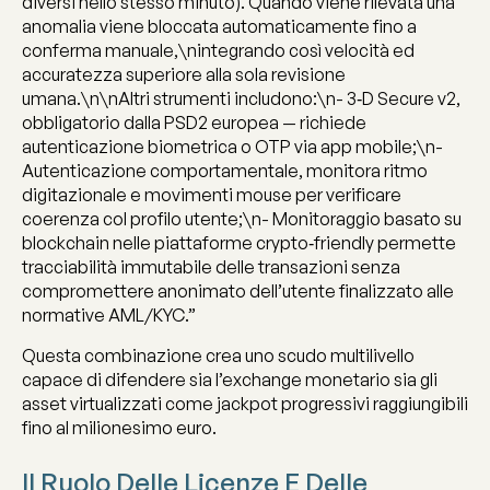
diversi nello stesso minuto). Quando viene rilevata una
anomalia viene bloccata automaticamente fino a
conferma manuale,\nintegrando così velocità ed
accuratezza superiore alla sola revisione
umana.\n\nAltri strumenti includono:\n- 3‑D Secure v2,
obbligatorio dalla PSD2 europea — richiede
autenticazione biometrica o OTP via app mobile;\n-
Autenticazione comportamentale, monitora ritmo
digitazionale e movimenti mouse per verificare
coerenza col profilo utente;\n- Monitoraggio basato su
blockchain nelle piattaforme crypto‐friendly permette
tracciabilità immutabile delle transazioni senza
compromettere anonimato dell’utente finalizzato alle
normative AML/KYC.”
Questa combinazione crea uno scudo multilivello
capace di difendere sia l’exchange monetario sia gli
asset virtualizzati come jackpot progressivi raggiungibili
fino al milionesimo euro.
Il Ruolo Delle Licenze E Delle