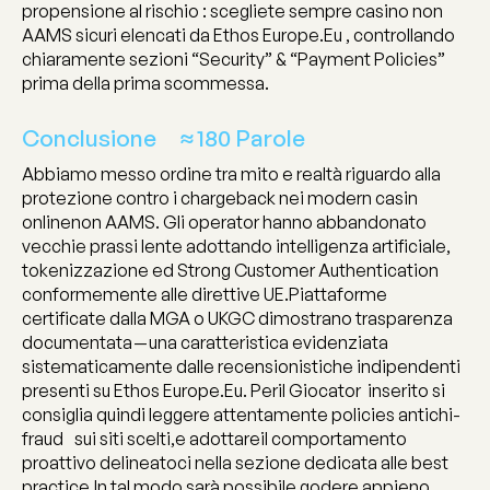
propensione al rischio : scegliete sempre casino non
AAMS sicuri elencati da Ethos Europe.Eu , controllando
chiaramente sezioni “Security” & “Payment Policies”
prima della prima scommessa.
Conclusione ≈ 180​ Parole
Abbiamo messo ordine tra mito e realtà riguardo alla
protezione contro i chargeback nei modern​​­​ ​casin​​‏‍‌‌‌‌‏‏‎‎️
onlinenon AA​​‍‏MS.​ Gli operator hanno abbandonato
vecchie prassi lente adottando intelligenza artificiale,
tokenizzazione ed Strong Customer Authentication
conformemente alle direttive UE.Piattaforme
certificate dalla MGA o UKGC dimostrano trasparenza
documentata — una caratteristica evidenziata
sistematicamente dalle recensionistiche indipendenti
presenti su Ethos Europe.Eu.​ Peril Giocator​‏⁠⁠⁠⁠️ ⁢⁠️⁠ ⁢inserito​​‏‪ ⁤⁣ ⁣⁣si
consiglia quindi leggere attentamente policies antichi-
fraud sui siti scelti,e adottareil comportamento
proattivo delineatoci nella sezione dedicata alle best
practice.In tal modo sarà possibile godere appieno