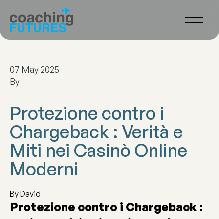
07 May 2025
By
Protezione contro i
Chargeback : Verità e
Miti nei Casinò Online
Moderni
By David
Protezione contro i Chargeback :