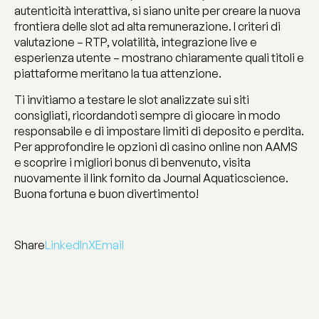
autenticità interattiva, si siano unite per creare la nuova
frontiera delle slot ad alta remunerazione. I criteri di
valutazione – RTP, volatilità, integrazione live e
esperienza utente – mostrano chiaramente quali titoli e
piattaforme meritano la tua attenzione.
Ti invitiamo a testare le slot analizzate sui siti
consigliati, ricordandoti sempre di giocare in modo
responsabile e di impostare limiti di deposito e perdita.
Per approfondire le opzioni di
casino online non AAMS
e scoprire i migliori bonus di benvenuto, visita
nuovamente il link fornito da Journal Aquaticscience.
Buona fortuna e buon divertimento!
Share
LinkedIn
X
Email