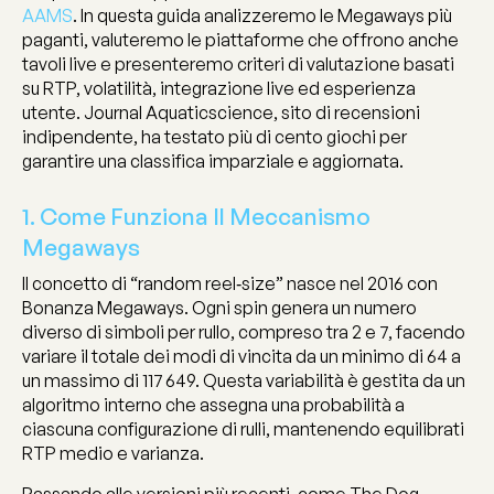
AAMS
. In questa guida analizzeremo le Megaways più
paganti, valuteremo le piattaforme che offrono anche
tavoli live e presenteremo criteri di valutazione basati
su RTP, volatilità, integrazione live ed esperienza
utente. Journal Aquaticscience, sito di recensioni
indipendente, ha testato più di cento giochi per
garantire una classifica imparziale e aggiornata.
1. Come Funziona Il Meccanismo
Megaways
Il concetto di “random reel‑size” nasce nel 2016 con
Bonanza Megaways
. Ogni spin genera un numero
diverso di simboli per rullo, compreso tra 2 e 7, facendo
variare il totale dei modi di vincita da un minimo di 64 a
un massimo di 117 649. Questa variabilità è gestita da un
algoritmo interno che assegna una probabilità a
ciascuna configurazione di rulli, mantenendo equilibrati
RTP medio e varianza.