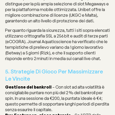
distingue per la più ampia selezione di slot Megaways e
per la piattaforma mobile ottimizzata. Unibet offre la
migliore combinazione di licenze (UKGC e Malta),
garantendo un alto livello di protezione dei dati.
Per quanto riguarda la sicurezza, tutti i siti sopra elencati
utilizzano crittografia SSL a 256 bit e audit di terze parti
(eCOGRA). Journal Aquaticscience ha verificato che le
tempistiche di prelievo variano da 1 giorno lavorativo
(Betway) a 5 giorni (Rizk), e che il supporto clienti
risponde entro 2 minuti in media sui canali live chat.
5. Strategie Di Gioco Per Massimizzare
Le Vincite
Gestione del bankroll
– Con slot ad alta volatilità è
consigliabile puntare non più del 2 % del bankroll per
spin. In una sessione da €200, la puntata ideale è €4;
questo permette di sopportare lunghi periodi di perdita
senza esaurire il capitale.