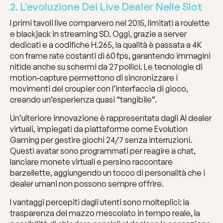
2. L’evoluzione Dei Live Dealer Nelle Slot
I primi tavoli live comparvero nel 2015, limitati a roulette
e blackjack in streaming SD. Oggi, grazie a server
dedicati e a codifiche H.265, la qualità è passata a 4K
con frame rate costanti di 60 fps, garantendo immagini
nitide anche su schermi da 27 pollici. Le tecnologie di
motion‑capture permettono di sincronizzare i
movimenti del croupier con l’interfaccia di gioco,
creando un’esperienza quasi “tangibile”.
Un’ulteriore innovazione è rappresentata dagli AI dealer
virtuali, impiegati da piattaforme come Evolution
Gaming per gestire giochi 24/7 senza interruzioni.
Questi avatar sono programmati per reagire a chat,
lanciare monete virtuali e persino raccontare
barzellette, aggiungendo un tocco di personalità che i
dealer umani non possono sempre offrire.
I vantaggi percepiti dagli utenti sono molteplici: la
trasparenza del mazzo mescolato in tempo reale, la