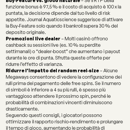
Buy‑Feature vs. gioco naturale
– Se il RTP della
funzione bonus è 97,5 % e il costo di acquisto è 100 x la
puntata, la decisione dipende dal tuo livello di risk
appetite. Journal Aquaticscience suggerisce di attivare
la Buy‑Feature solo quando il bankroll supera 30 % del
deposito originale.
Promozioni live dealer
– Molti casinò offrono
cashback su sessioni live (es. 10 % su perdite
settimanali) o “dealer‑boost” che aumentano i payout
durante le ore di punta. Sfrutta queste offerte per
ridurre l’effetto di varianza.
Ridurre l’impatto del random reel‑size
– Alcune
Megaways consentono di vedere la configurazione dei
rulli prima del pagamento delle free spins. Se il numero
di simboli è inferiore a 4 su più rulli, è spesso più
vantaggioso attendere il prossimo spin, perché le
probabilità di combinazioni vincenti diminuiscono
drasticamente.
Seguendo questi consigli, i giocatori possono
ottimizzare il rapporto rischio‑rendimento e prolungare
il tempo di gioco, aumentando le probabilità di