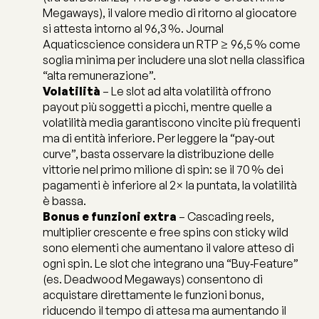
Megaways
), il valore medio di ritorno al giocatore
si attesta intorno al 96,3 %. Journal
Aquaticscience considera un RTP ≥ 96,5 % come
soglia minima per includere una slot nella classifica
“alta remunerazione”.
Volatilità
– Le slot ad alta volatilità offrono
payout più soggetti a picchi, mentre quelle a
volatilità media garantiscono vincite più frequenti
ma di entità inferiore. Per leggere la “pay‑out
curve”, basta osservare la distribuzione delle
vittorie nel primo milione di spin: se il 70 % dei
pagamenti è inferiore al 2× la puntata, la volatilità
è bassa.
Bonus e funzioni extra
– Cascading reels,
multiplier crescente e free spins con sticky wild
sono elementi che aumentano il valore atteso di
ogni spin. Le slot che integrano una “Buy‑Feature”
(es.
Deadwood Megaways
) consentono di
acquistare direttamente le funzioni bonus,
riducendo il tempo di attesa ma aumentando il