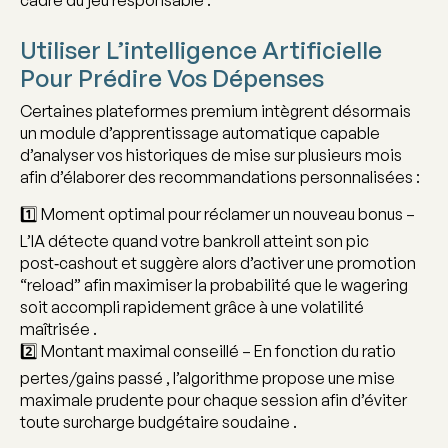
cadre du jeu responsable .
Utiliser L’intelligence Artificielle
Pour Prédire Vos Dépenses
Certaines plateformes premium intègrent désormais
un module d’apprentissage automatique capable
d’analyser vos historiques de mise sur plusieurs mois
afin d’élaborer des recommandations personnalisées :
1️⃣ Moment optimal pour réclamer un nouveau bonus –
L’IA détecte quand votre bankroll atteint son pic
post‑cashout et suggère alors d’activer une promotion
“reload” afin maximiser la probabilité que le wagering
soit accompli rapidement grâce à une volatilité
maîtrisée .
2️⃣ Montant maximal conseillé – En fonction du ratio
pertes/gains passé , l’algorithme propose une mise
maximale prudente pour chaque session afin d’éviter
toute surcharge budgétaire soudaine .