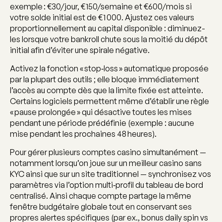
exemple : €30/jour, €150/semaine et €600/mois si
votre solde initial est de €1 000. Ajustez ces valeurs
proportionnellement au capital disponible : diminuez-
les lorsque votre bankroll chute sous la moitié du dépôt
initial afin d’éviter une spirale négative.
Activez la fonction « stop‑loss » automatique proposée
par la plupart des outils ; elle bloque immédiatement
l’accès au compte dès que la limite fixée est atteinte.
Certains logiciels permettent même d’établir une règle
« pause prolongée » qui désactive toutes les mises
pendant une période prédéfinie (exemple : aucune
mise pendant les prochaines 48 heures).
Pour gérer plusieurs comptes casino simultanément —
notamment lorsqu’on joue sur un meilleur casino sans
KYC ainsi que sur un site traditionnel — synchronisez vos
paramètres via l’option multi‑profil du tableau de bord
centralisé. Ainsi chaque compte partage la même
fenêtre budgétaire globale tout en conservant ses
propres alertes spécifiques (par ex., bonus daily spin vs