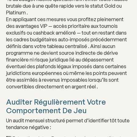
brutale due à une quête rapide vers le statut Gold ou
Platinum .
En appliquant ces mesures vous profitez pleinement
des avantages VIP — accès prioritaire aux tournois
exclusifs ou cashback amélioré — tout en restant dans
les cadres budgétaires auto‑imposés précédemment
définis dans votre tableau centralisé . Ainsi aucun
programme ne devient source indirecte de dérive
financière ni risque juridique lié au dépassement
éventuel des plafonds légaux imposés dans certaines
juridictions européennes où même les points peuvent
être assimilés à revenus imposables lorsqu’ils sont
convertibles directement en argent réel .
Auditer Régulièrement Votre
Comportement De Jeu
Un audit mensuel structuré permet d’identifier tôt toute
tendance négative :