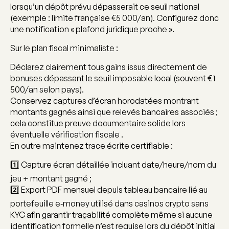
lorsqu’un dépôt prévu dépasserait ce seuil national
(exemple : limite française €5 000/an). Configurez donc
une notification « plafond juridique proche ».
Sur le plan fiscal minimaliste :
Déclarez clairement tous gains issus directement de
bonuses dépassant le seuil imposable local (souvent €1
500/an selon pays).
Conservez captures d’écran horodatées montrant
montants gagnés ainsi que relevés bancaires associés ;
cela constitue preuve documentaire solide lors
éventuelle vérification fiscale .
En outre maintenez trace écrite certifiable :
1️⃣ Capture écran détaillée incluant date/heure/nom du
jeu + montant gagné ;
2️⃣ Export PDF mensuel depuis tableau bancaire lié au
portefeuille e‑money utilisé dans casinos crypto sans
KYC afin garantir traçabilité complète même si aucune
identification formelle n’est requise lors du dépôt initial