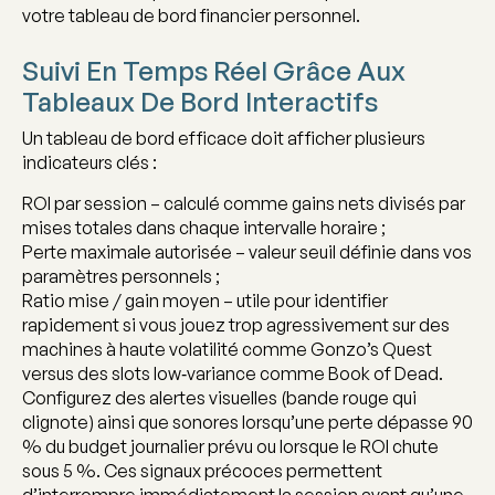
votre tableau de bord financier personnel.
Suivi En Temps Réel Grâce Aux
Tableaux De Bord Interactifs
Un tableau de bord efficace doit afficher plusieurs
indicateurs clés :
ROI par session – calculé comme gains nets divisés par
mises totales dans chaque intervalle horaire ;
Perte maximale autorisée – valeur seuil définie dans vos
paramètres personnels ;
Ratio mise / gain moyen – utile pour identifier
rapidement si vous jouez trop agressivement sur des
machines à haute volatilité comme
Gonzo’s Quest
versus des slots low‑variance comme
Book of Dead
.
Configurez des alertes visuelles (bande rouge qui
clignote) ainsi que sonores lorsqu’une perte dépasse ­90
% du budget journalier prévu ou lorsque le ROI chute
sous ­5 %. Ces signaux précoces permettent