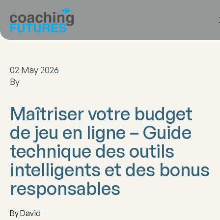
02 May 2026
By
Maîtriser votre budget
de jeu en ligne – Guide
technique des outils
intelligents et des bonus
responsables
By David