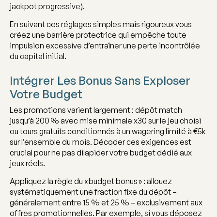
jackpot progressive).
En suivant ces réglages simples mais rigoureux vous
créez une barrière protectrice qui empêche toute
impulsion excessive d’entraîner une perte incontrôlée
du capital initial.
Intégrer Les Bonus Sans Exploser
Votre Budget
Les promotions varient largement : dépôt match
jusqu’à 200 % avec mise minimale x30 sur le jeu choisi
ou tours gratuits conditionnés à un wagering limité à €5k
sur l’ensemble du mois. Décoder ces exigences est
crucial pour ne pas dilapider votre budget dédié aux
jeux réels.
Appliquez la règle du « budget bonus » : allouez
systématiquement une fraction fixe du dépôt –
généralement entre 15 % et 25 % – exclusivement aux
offres promotionnelles. Par exemple, si vous déposez