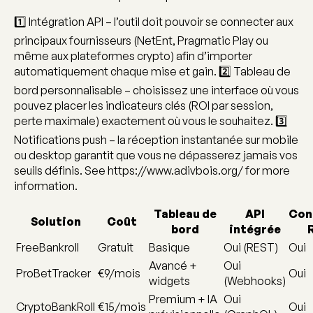
1️⃣ Intégration API – l’outil doit pouvoir se connecter aux
principaux fournisseurs (NetEnt, Pragmatic Play ou
même aux plateformes crypto) afin d’importer
automatiquement chaque mise et gain. 2️⃣ Tableau de
bord personnalisable – choisissez une interface où vous
pouvez placer les indicateurs clés (ROI par session,
perte maximale) exactement où vous le souhaitez. 3️⃣
Notifications push – la réception instantanée sur mobile
ou desktop garantit que vous ne dépasserez jamais vos
seuils définis. See https://www.adivbois.org/ for more
information.
Tableau de
API
Con
Solution
Coût
bord
intégrée
FreeBankroll
Gratuit
Basique
Oui (REST)
Oui
Avancé +
Oui
ProBetTracker
€9/mois
Oui
widgets
(Webhooks)
Premium + IA
Oui
CryptoBankRoll
€15/mois
Oui