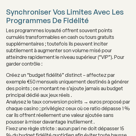
Synchroniser Vos Limites Avec Les
Programmes De Fidélité
Les programmes loyauté offrent souvent points
cumulés transformables en cash ou tours gratuits
supplémentaires ; toutefois ils peuvent inciter
subtilement à augmenter son volume misé pour
atteindre rapidement le niveau supérieur (“VIP”). Pour
garder contrôle :
Créez un “budget fidélité” distinct – affectez par
exemple €50 mensuels uniquement destinés à générer
des points ; ce montant ne s’ajoute jamais au budget
principal dédié aux jeux réels .
Analysez le taux conversion points → euros proposé par
chaque casino ; privilégiez ceux où ce ratio dépasse 1 %
car ils offrent réellement une valeur ajoutée sans
pousser à miser davantage inutilement .
Fixez une règle stricte : aucun pari ne doit dépasser 15
% du budget fidélité quotidien afin éviter toute hausse