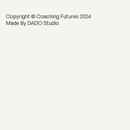
Copyright © Coaching Futures 2024
Made By DADO Studio