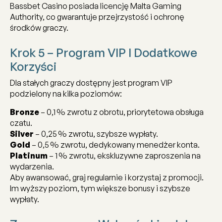
Bassbet Casino posiada licencję Malta Gaming
Authority, co gwarantuje przejrzystość i ochronę
środków graczy.
Krok 5 – Program VIP I Dodatkowe
Korzyści
Dla stałych graczy dostępny jest program VIP
podzielony na kilka poziomów:
Bronze
– 0,1 % zwrotu z obrotu, priorytetowa obsługa
czatu.
Silver
– 0,25 % zwrotu, szybsze wypłaty.
Gold
– 0,5 % zwrotu, dedykowany menedżer konta.
Platinum
– 1 % zwrotu, ekskluzywne zaproszenia na
wydarzenia.
Aby awansować, graj regularnie i korzystaj z promocji.
Im wyższy poziom, tym większe bonusy i szybsze
wypłaty.