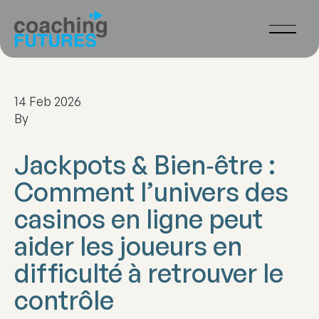
14 Feb 2026
By
Jackpots & Bien‑être :
Comment l’univers des
casinos en ligne peut
aider les joueurs en
difficulté à retrouver le
contrôle