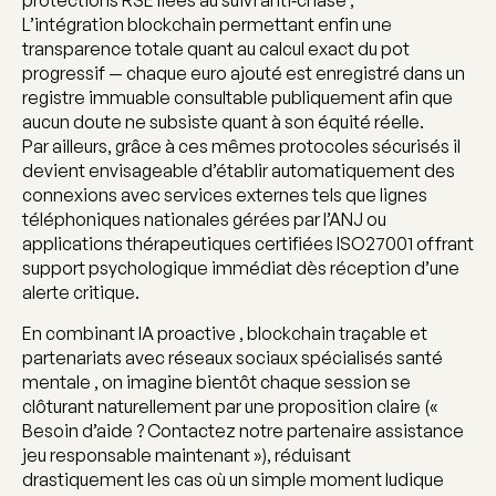
protections RSE liées au suivi anti‑chase ;
L’intégration blockchain permettant enfin une
transparence totale quant au calcul exact du pot
progressif — chaque euro ajouté est enregistré dans un
registre immuable consultable publiquement afin que
aucun doute ne subsiste quant à son équité réelle.
Par ailleurs, grâce à ces mêmes protocoles sécurisés il
devient envisageable d’établir automatiquement des
connexions avec services externes tels que lignes
téléphoniques nationales gérées par l’ANJ ou
applications thérapeutiques certifiées ISO27001 offrant
support psychologique immédiat dès réception d’une
alerte critique.
En combinant IA proactive , blockchain traçable et
partenariats avec réseaux sociaux spécialisés santé
mentale , on imagine bientôt chaque session se
clôturant naturellement par une proposition claire («
Besoin d’aide ? Contactez notre partenaire assistance
jeu responsable maintenant »), réduisant
drastiquement les cas où un simple moment ludique