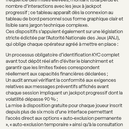
nombre d’interactions avec les jeux à jackpot
progressif ; ce tableau apparaît dès la connexion au
tableau de bord personnel sous forme graphique clair et
lisible sans jargon technique complexe.
Ces dispositifs s’appuient également sur une législation
stricte édictée par l’Autorité Nationale des Jeux (ANJ),
qui oblige chaque opérateur agréé à mettre en place :
Un processus obligatoire d’identification KYC complet
avant tout dépôt réel afin d’éviter le blanchiment et
garantir que les limites fixées correspondent
réellement aux capacités financières déclarées ;
Un audit annuel vérifiant la conformité aux exigences
relatives aux messages préventifs affichés avant
chaque session impliquant un jackpot progressif dont la
volatilité dépasse 90 % ;
La mise à disposition gratuite pour chaque joueur inscrit
depuis plus de six mois d’une interface permettant
l’accès direct aux options « auto‑exclusion permanente
», « auto‑exclusion temporaire » ainsi qu’à la consultation