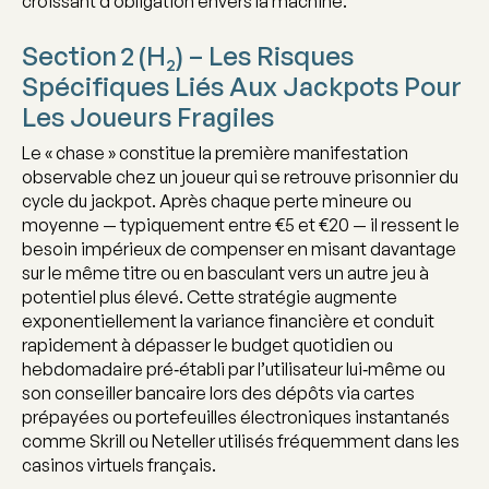
croissant d’obligation envers la machine.
Section 2 (H₂) – Les Risques
Spécifiques Liés Aux Jackpots Pour
Les Joueurs Fragiles
Le « chase » constitue la première manifestation
observable chez un joueur qui se retrouve prisonnier du
cycle du jackpot. Après chaque perte mineure ou
moyenne — typiquement entre €5 et €20 — il ressent le
besoin impérieux de compenser en misant davantage
sur le même titre ou en basculant vers un autre jeu à
potentiel plus élevé. Cette stratégie augmente
exponentiellement la variance financière et conduit
rapidement à dépasser le budget quotidien ou
hebdomadaire pré‑établi par l’utilisateur lui‑même ou
son conseiller bancaire lors des dépôts via cartes
prépayées ou portefeuilles électroniques instantanés
comme Skrill ou Neteller utilisés fréquemment dans les
casinos virtuels français.