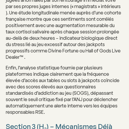
jugées anormales par son entourage immédiat voire
par ses propres juges internes (« magistrats » intérieurs
). Une étude longitudinale menée auprès d’une cohorte
française montre que ces sentiments sont corrélés
positivement avec une augmentation mesurable du
taux cortisol salivaire après chaque session prolongée
au-delà de deux heures – indicateur biologique direct
du stress lié au jeu excessif autour des jackpots
progressifs comme Divine Fortune ou Hall of Gods Live
Dealer™ .
Enfin, l’analyse statistique fournie par plusieurs
plateformes indique clairement que la fréquence
élevée d’accès aux tables ou slots à jackpots coïncide
avec des scores élevés aux questionnaires
standardisés d’addiction au jeu (SOGS), dépassant
souvent le seuil critique fixé par l’ANJ pour déclencher
automatiquement une alerte interne vers les équipes
responsables RSE.
Section 3 (H₂) – Mécanismes Déjà