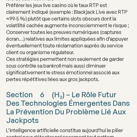
Préférer les jeux live casino où le taux RTP est
clairement indiqué (exemple : Blackjack Live avec RTP
≈99·5 %) plutôt que certains slots obscurs dont la
volatilité cachée augmente inconsciemment le risque ;
Conserver toutes les preuves numériques (captures
écran…) relatives aux limites appliquées afin d’appuyer
éventuellement toute réclamation auprès du service
client ou organisme régulateur.
Ces stratégies permettent non seulement de garder
sous contrôle sa bankroll mais aussi diminuer
significativement le stress émotionnel associé aux
pertes répétitives liées aux gros jackpots.
Section 6 (H₂) – Le Rôle Futur
Des Technologies Émergentes Dans
La Prévention Du Problème Lié Aux
Jackpots
L’intelligence artificielle constitue aujourd’hui le pilier