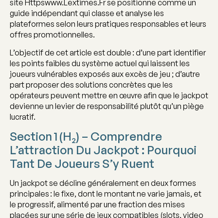
site Httpswww.Lextimes.Fr se positionne comme un
guide indépendant qui classe et analyse les
plateformes selon leurs pratiques responsables et leurs
offres promotionnelles.
L’objectif de cet article est double : d’une part identifier
les points faibles du système actuel qui laissent les
joueurs vulnérables exposés aux excès de jeu ; d’autre
part proposer des solutions concrètes que les
opérateurs peuvent mettre en œuvre afin que le jackpot
devienne un levier de responsabilité plutôt qu’un piège
lucratif.
Section 1 (H₂) – Comprendre
L’attraction Du Jackpot : Pourquoi
Tant De Joueurs S’y Ruent
Un jackpot se décline généralement en deux formes
principales : le fixe, dont le montant ne varie jamais, et
le progressif, alimenté par une fraction des mises
placées sur une série de jeux compatibles (slots, video