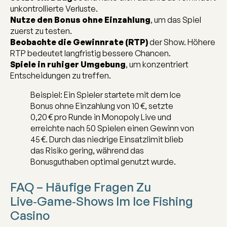
unkontrollierte Verluste.
Nutze den Bonus ohne Einzahlung
, um das Spiel
zuerst zu testen.
Beobachte die Gewinnrate (RTP)
der Show. Höhere
RTP bedeutet langfristig bessere Chancen.
Spiele in ruhiger Umgebung
, um konzentriert
Entscheidungen zu treffen.
Beispiel: Ein Spieler startete mit dem Ice
Bonus ohne Einzahlung von 10 €, setzte
0,20 € pro Runde in Monopoly Live und
erreichte nach 50 Spielen einen Gewinn von
45 €. Durch das niedrige Einsatzlimit blieb
das Risiko gering, während das
Bonusguthaben optimal genutzt wurde.
FAQ – Häufige Fragen Zu
Live‑Game‑Shows Im Ice Fishing
Casino