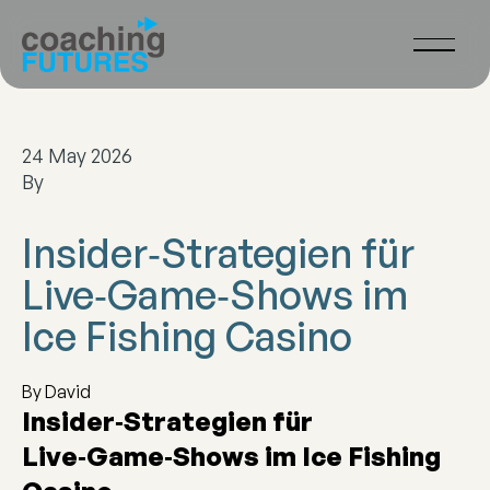
24 May 2026
By
Insider‑Strategien für
Live‑Game‑Shows im
Ice Fishing Casino
By David
Insider‑Strategien für
Live‑Game‑Shows im Ice Fishing