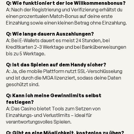
Q: Wie funktioniert der Ice Willkommensbonus?
A: Nach der Registrierung und Verifizierung erhältst du
einen prozentualen Match‑Bonus auf deine erste
Einzahlung sowie einen kleinen Betrag ohne Einzahlung.
Q: Wie lange dauern Auszahlungen?
A: Bei E‑Wallets dauert es meist 24 Stunden, bei
Kreditkarten 2–3 Werktage und bei Banküberweisungen
bis zu 5 Werktage.
Q: Ist das Spielen auf dem Handy sicher?
A: Ja, die mobile Plattform nutzt SSL‑Verschlüsselung
und ist durch die MGA lizenziert, sodass deine Daten
geschützt sind.
Q: Kann ich meine Gewinnlimits selbst
festlegen?
A: Das Casino bietet Tools zum Setzen von
Einzahlungs‑ und Verlustlimits – ideal für
verantwortungsvolles Spielen.
Q: Gibt es eine Möglichkeit, kostenlos zu üben?