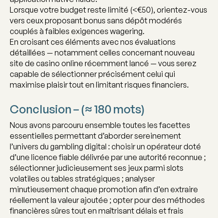
Lorsque votre budget reste limité (<€50), orientez-vous
vers ceux proposant
bonus sans dépôt
modérés
couplés à faibles exigences
wagering
.
En croisant ces éléments avec nos évaluations
détaillées — notamment celles concernant
nouveau
site de casino online
récemment lancé — vous serez
capable de sélectionner précisément celui qui
maximise plaisir tout en limitant risques financiers.
Conclusion – (≈ 180 Mots)
Nous avons parcouru ensemble toutes les facettes
essentielles permettant d’aborder sereinement
l’univers du gambling digital : choisir un opérateur doté
d’une licence fiable délivrée par une autorité reconnue ;
sélectionner judicieusement ses jeux parmi slots
volatiles ou tables stratégiques ; analyser
minutieusement chaque promotion afin d’en extraire
réellement la valeur ajoutée ; opter pour des méthodes
financières sûres tout en maîtrisant délais et frais