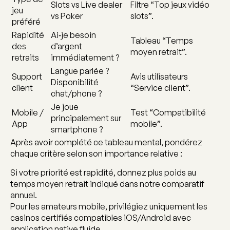
Slots vs Live dealer
Filtre “Top jeux vidéo
jeu
vs Poker
slots”.
préféré
Rapidité
Ai‑je besoin
Tableau “Temps
des
d’argent
moyen retrait”.
retraits
immédiatement ?
Langue parlée ?
Support
Avis utilisateurs
Disponibilité
client
“Service client”.
chat/phone ?
Je joue
Mobile /
Test “Compatibilité
principalement sur
App
mobile”.
smartphone ?
Après avoir complété ce tableau mental, pondérez
chaque critère selon son importance relative :
Si votre priorité est rapidité, donnez plus poids au
temps moyen retrait indiqué dans notre comparatif
annuel.
Pour les amateurs mobile, privilégiez uniquement les
casinos certifiés compatibles iOS/Android avec
application native fluide.