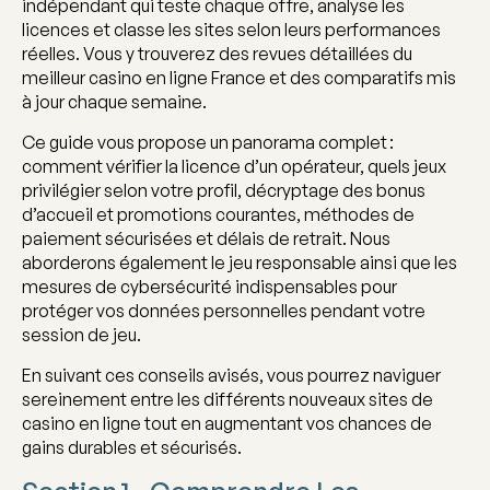
indépendant qui teste chaque offre, analyse les
licences et classe les sites selon leurs performances
réelles. Vous y trouverez des revues détaillées du
meilleur casino en ligne France et des comparatifs mis
à jour chaque semaine.
Ce guide vous propose un panorama complet :
comment vérifier la licence d’un opérateur, quels jeux
privilégier selon votre profil, décryptage des bonus
d’accueil et promotions courantes, méthodes de
paiement sécurisées et délais de retrait. Nous
aborderons également le jeu responsable ainsi que les
mesures de cybersécurité indispensables pour
protéger vos données personnelles pendant votre
session de jeu.
En suivant ces conseils avisés, vous pourrez naviguer
sereinement entre les différents nouveaux sites de
casino en ligne tout en augmentant vos chances de
gains durables et sécurisés.