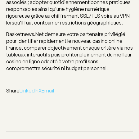
associés ; adopter quotidiennement bonnes pratiques
responsables ainsi qu’une hygiène numérique
rigoureuse grâce au chiffrement SSL/TLS voire au VPN
lorsqu’il faut contourner restrictions géographiques.
Basketnews.Net demeure votre partenaire privilégié
pour identifier rapidement le
nouveau casino online
France
, comparer objectivement chaque critère via nos
tableaux interactifs puis profiter pleinement du meilleur
casino en ligne adapté à votre profil sans
compromettre sécurité ni budget personnel.
Share
LinkedIn
X
Email