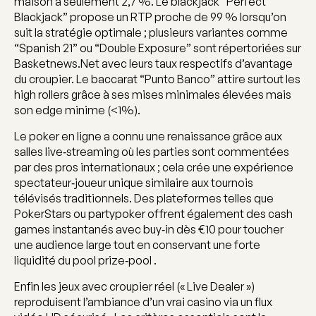
maison à seulement 2,7 %. Le blackjack “Perfect
Blackjack” propose un RTP proche de 99 % lorsqu’on
suit la stratégie optimale ; plusieurs variantes comme
“Spanish 21” ou “Double Exposure” sont répertoriées sur
Basketnews.Net avec leurs taux respectifs d’avantage
du croupier. Le baccarat “Punto Banco” attire surtout les
high rollers grâce à ses mises minimales élevées mais
son edge minime (<1%).
Le poker en ligne a connu une renaissance grâce aux
salles live‑streaming où les parties sont commentées
par des pros internationaux ; cela crée une expérience
spectateur‑joueur unique similaire aux tournois
télévisés traditionnels. Des plateformes telles que
PokerStars ou partypoker offrent également des cash
games instantanés avec buy‑in dès €10 pour toucher
une audience large tout en conservant une forte
liquidité du pool prize‑pool .
Enfin les jeux avec croupier réel (« Live Dealer »)
reproduisent l’ambiance d’un vrai casino via un flux