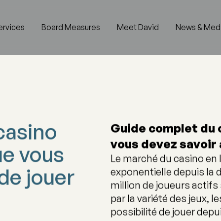
ervices
Board Measures
Meet David
News & Med
casino
Guide complet du c
vous devez savoir 
que vous
Le marché du casino en 
de jouer
exponentielle depuis la 
million de joueurs actif
par la variété des jeux, 
possibilité de jouer dep