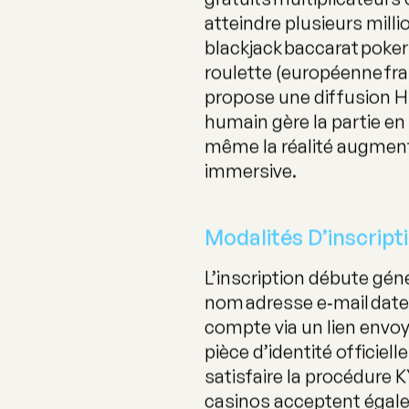
atteindre plusieurs mill
blackjack baccarat poker
roulette (européenne fra
propose une diffusion HD
humain gère la partie en
même la réalité augment
immersive.
Modalités D’inscripti
L’inscription débute gé
nom adresse e‑mail date
compte via un lien envoyé
pièce d’identité officiell
satisfaire la procédure
casinos acceptent égale