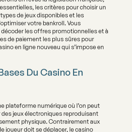
ssentielles, les critères pour choisir un
s types de jeux disponibles et les
optimiser votre bankroll. Vous
décoder les offres promotionnelles et à
es de paiement les plus sûres pour
asino en ligne nouveau qui s’impose en
 Bases Du Casino En
une plateforme numérique où l’on peut
ur des jeux électroniques reproduisant
issement physique. Contrairement aux
le joueur doit se déplacer, le casino