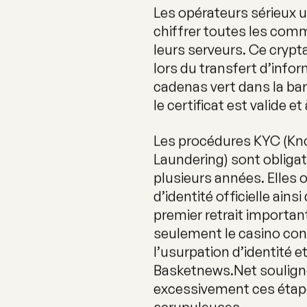
Les opérateurs sérieux u
chiffrer toutes les comm
leurs serveurs. Ce crypt
lors du transfert d’info
cadenas vert dans la ba
le certificat est valide et 
Les procédures KYC (Kn
Laundering) sont obliga
plusieurs années. Elles o
d’identité officielle ains
premier retrait importa
seulement le casino cont
l’usurpation d’identité et
Basketnews.Net souligne 
excessivement ces étap