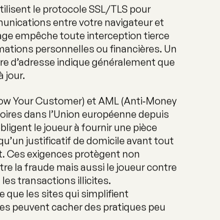
tilisent le protocole SSL/TLS pour
unications entre votre navigateur et
age empêche toute interception tierce
rmations personnelles ou financières. Un
rre d’adresse indique généralement que
à jour.
ow Your Customer) et AML (Anti‑Money
toires dans l’Union européenne depuis
bligent le joueur à fournir une pièce
i qu’un justificatif de domicile avant tout
nt. Ces exigences protègent non
re la fraude mais aussi le joueur contre
 les transactions illicites.
que les sites qui simplifient
es peuvent cacher des pratiques peu