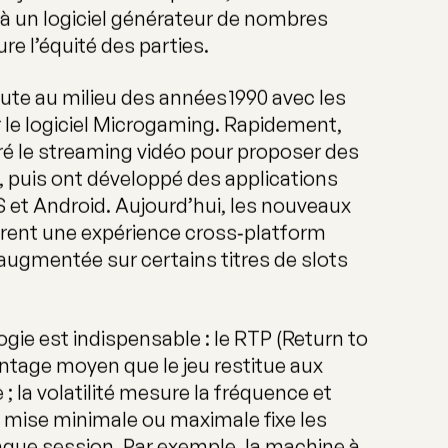
 à un logiciel générateur de nombres
re l’équité des parties.
bute au milieu des années 1990 avec les
 le logiciel Microgaming. Rapidement,
ré le streaming vidéo pour proposer des
l, puis ont développé des applications
 et Android. Aujourd’hui, les nouveaux
frent une expérience cross‑platform
té augmentée sur certains titres de slots
ie est indispensable : le RTP (Return to
entage moyen que le jeu restitue aux
 ; la volatilité mesure la fréquence et
la mise minimale ou maximale fixe les
aque session. Par exemple, la machine à