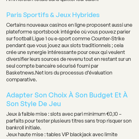
Paris Sportifs & Jeux Hybrides
Certains nouveaux casinos en ligne proposent aussi une
plateforme sportsbook intégrée où vous pouvez parier
sur football Ligue 1 ou e‑sport comme Counter‑Strike
pendant que vous jouez aux slots traditionnels ; cela
crée une synergie intéressante pour ceux qui veulent
diversifier leurs sources de revenu tout en restant sur un
seul compte bancaire sécurisé fourni par
Basketnews.Net lors du processus d’évaluation
comparative.
Adapter Son Choix À Son Budget Et À
Son Style De Jeu
Jeux à faible mise : slots avec pari minimum €0,10 –
parfaits pour tester plusieurs titres sans trop risquer son
bankroll initiale.
Jeux haute mise : tables VIP blackjack avec limite