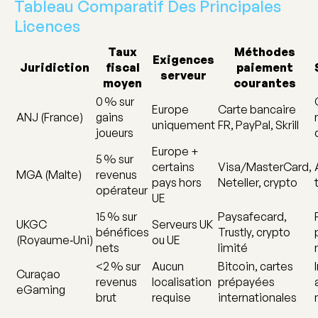
Tableau Comparatif Des Principales
Licences
Taux
Méthodes
Exigences
Juridiction
fiscal
paiement
serveur
moyen
courantes
0 % sur
Europe
Carte bancaire
ANJ (France)
gains
uniquement
FR, PayPal, Skrill
joueurs
Europe +
5 % sur
certains
Visa/MasterCard,
MGA (Malte)
revenus
pays hors
Neteller, crypto
opérateur
UE
15 % sur
Paysafecard,
UKGC
Serveurs UK
bénéfices
Trustly, crypto
(Royaume‑Uni)
ou UE
nets
limité
<2 % sur
Aucun
Bitcoin, cartes
Curaçao
revenus
localisation
prépayées
eGaming
brut
requise
internationales