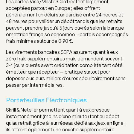
Les cartes Visa/MasterCard restent largement
acceptées partout en Europe ; elles offrent
généralement un délai standardisé entre 24 heures et
48 heures pour valider un dépôt tandis que les retraits
peuvent prendre jusqu’à 5 jours ouvrés selon la banque
émettrice française concernée – parfois accompagnés
frais minimes autour de 0·90 €.
Les virements bancaires SEPA assurent quant à eux
zéro frais supplémentaires mais demandent souvent
3‑4 jours ouvrés avant créditation complète tant côté
émetteur que récepteur — pratique surtout pour
déposer plusieurs milliers d’euros sécuritairement sans
passer par intermédiaires.
Portefeuilles Électroniques
Skrill & Neteller permettent quant à eux presque
instantanément (moins d’une minute) tant au dépôt
qu’au retrait grâce à leur réseau dédié aux jeux en ligne ;
ils offrent également une couche supplémentaire