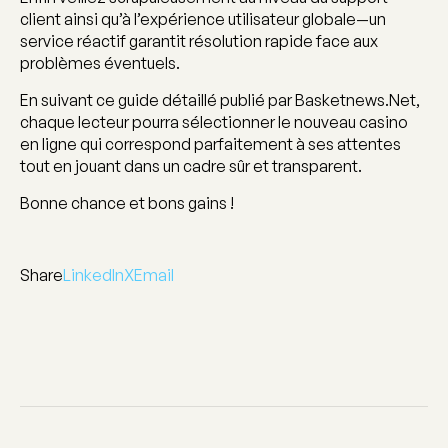
client ainsi qu’à l’expérience utilisateur globale—un
service réactif garantit résolution rapide face aux
problèmes éventuels.
En suivant ce guide détaillé publié par
Basketnews.Net
,
chaque lecteur pourra sélectionner le
nouveau casino
en ligne
qui correspond parfaitement à ses attentes
tout en jouant dans un cadre sûr et transparent.
Bonne chance et bons gains !
Share
LinkedIn
X
Email