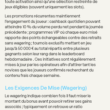
toute activation ainsi qu’une sélection restreinte de
jeux éligibles (souvent uniquement les slots).
Les promotions récurrentes maintiennent
l’engagement du joueur : cashback quotidien pouvant
atteindre 10 % du volume perdu net pendant la journée
précédente ; programmes VIP où chaque euro misé
rapporte des points échangeables contre des retraits
sans wagering ; tournois exclusifs mettant en jeu
jusqu’à 50 000 € au total répartis entre plusieurs
gagnants selon leur rang dans le leaderboard
hebdomadaire . Ces initiatives sont régulièrement
mises à jour par les opérateurs afin d’attirer tant les
novices que les joueurs confirmés recherchant du
contenu frais chaque semaine.
Les Exigences De Mise (wagering)
Le wagering indique combien fois il faut miser le
montant du bonus avant pouvoir retirer ses gains
associés ; typiquement on retrouve un ratio