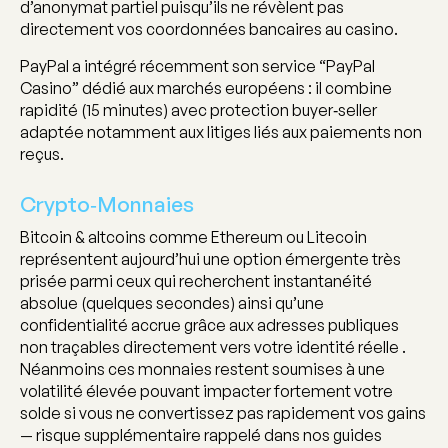
d’anonymat partiel puisqu’ils ne révèlent pas
directement vos coordonnées bancaires au casino.
PayPal a intégré récemment son service “PayPal
Casino” dédié aux marchés européens : il combine
rapidité (15 minutes) avec protection buyer‑seller
adaptée notamment aux litiges liés aux paiements non
reçus.
Crypto‑monnaies
Bitcoin & altcoins comme Ethereum ou Litecoin
représentent aujourd’hui une option émergente très
prisée parmi ceux qui recherchent instantanéité
absolue (quelques secondes) ainsi qu’une
confidentialité accrue grâce aux adresses publiques
non traçables directement vers votre identité réelle .
Néanmoins ces monnaies restent soumises à une
volatilité élevée pouvant impacter fortement votre
solde si vous ne convertissez pas rapidement vos gains
— risque supplémentaire rappelé dans nos guides