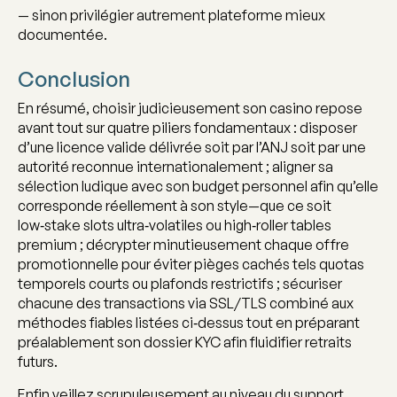
— sinon privilégier autrement plateforme mieux
documentée.
Conclusion
En résumé, choisir judicieusement son casino repose
avant tout sur quatre piliers fondamentaux : disposer
d’une licence valide délivrée soit par l’ANJ soit par une
autorité reconnue internationalement ; aligner sa
sélection ludique avec son budget personnel afin qu’elle
corresponde réellement à son style—que ce soit
low‑stake slots ultra‑volatiles ou high‑roller tables
premium ; décrypter minutieusement chaque offre
promotionnelle pour éviter pièges cachés tels quotas
temporels courts ou plafonds restrictifs ; sécuriser
chacune des transactions via SSL/TLS combiné aux
méthodes fiables listées ci‑dessus tout en préparant
préalablement son dossier KYC afin fluidifier retraits
futurs.
Enfin veillez scrupuleusement au niveau du support