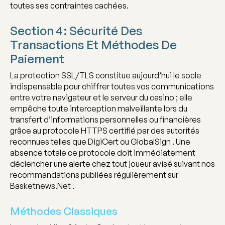
toutes ses contraintes cachées.
Section 4 : Sécurité Des
Transactions Et Méthodes De
Paiement
La protection SSL/TLS constitue aujourd’hui le socle
indispensable pour chiffrer toutes vos communications
entre votre navigateur et le serveur du casino ; elle
empêche toute interception malveillante lors du
transfert d’informations personnelles ou financières
grâce au protocole HTTPS certifié par des autorités
reconnues telles que DigiCert ou GlobalSign . Une
absence totale ce protocole doit immédiatement
déclencher une alerte chez tout joueur avisé suivant nos
recommandations publiées régulièrement sur
Basketnews.Net .
Méthodes Classiques