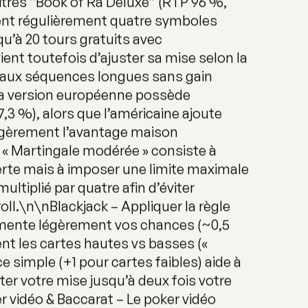
titres “Book of Ra Deluxe” (RTP 96 %,
rent régulièrement quatre symboles
u’à 20 tours gratuits avec
vient toutefois d’ajuster sa mise selon la
vre aux séquences longues sans gain
La version européenne possède
3 %), alors que l’américaine ajoute
égèrement l’avantage maison
 « Martingale modérée » consiste à
rte mais à imposer une limite maximale
ultiplié par quatre afin d’éviter
ll.\n\nBlackjack – Appliquer la règle
gmente légèrement vos chances (~0,5
t les cartes hautes vs basses («
e simple (+1 pour cartes faibles) aide à
er votre mise jusqu’à deux fois votre
 vidéo & Baccarat – Le poker vidéo