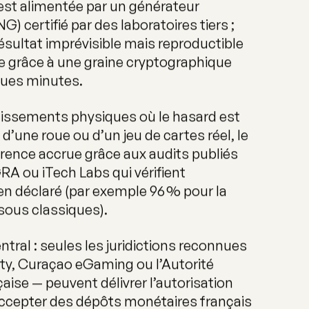
est alimentée par un générateur
) certifié par des laboratoires tiers ;
résultat imprévisible mais reproductible
e grâce à une graine cryptographique
ques minutes.
issements physiques où le hasard est
d’une roue ou d’un jeu de cartes réel, le
arence accrue grâce aux audits publiés
A ou iTech Labs qui vérifient
 déclaré (par exemple 96 % pour la
sous classiques).
entral : seules les juridictions reconnues
y, Curaçao eGaming ou l’Autorité
aise — peuvent délivrer l’autorisation
accepter des dépôts monétaires français