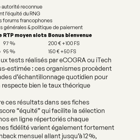
e autorité reconnue
t l’équité du RNG
eurs forums francophones
ns générales & politique de paiement
e
RTP moyen slots
Bonus bienvenue
97 %
200 € +100 FS
o
95 %
150 € +50 FS
ux tests réalisés par eCOGRA ou iTech
ous‑estimée : ces organismes procèdent
ondes d’échantillonnage quotidien pour
respecte bien le taux théorique
 ces résultats dans ses fiches
score “équité” qui facilite la sélection
nos en ligne répertoriés chaque
s fidélité varient également fortement
shback mensuel allant jusqu’à 12 %,