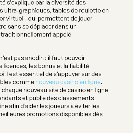
té s’explique par la diversité des
 ultra‑graphiques, tables de roulette en
ker virtuel—qui permettent de jouer
tro sans se déplacer dans un
traditionnellement appelé
n’est pas anodin : il faut pouvoir
icences, les bonus et la fiabilité
i il est essentiel de s’appuyer sur des
iables comme
nouveau casino en ligne
.
chaque nouveau site de casino en ligne
pendants et publie des classements
 afin d’aider les joueurs à éviter les
 meilleures promotions disponibles dès