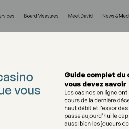
ervices
Board Measures
Meet David
News & Med
casino
Guide complet du c
vous devez savoir
que vous
Les casinos en ligne on
cours de la dernière déc
haut débit et l’essor de
passe aujourd’hui le cap 
aussi bien les joueurs o