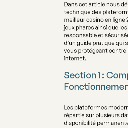
Dans cet article nous 
technique des plateforme
meilleur casino en ligne 
jeux phares ainsi que le
responsable et sécurisée
d’un guide pratique qui s
vous protégeant contre l
internet.
Section 1 : Co
Fonctionnemen
Les plateformes moderne
répartie sur plusieurs d
disponibilité permanente