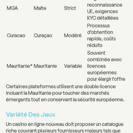
reconnaissance
MGA
Malte
Strict
UE, exigences
KYC détaillées
Processus
d’obtention
Curacao
Curaçao
Modéré
rapide, coûts
réduits
Souvent
combinée avec
Mauritanie*
Mauritanie
Variable
licences
européennes
pour élargir l’offre
Certaines plateformes utilisent une double licence
incluant la Mauritanie pour toucher des marchés
émergents tout en conservant la sécurité européenne.
Variété Des Jeux
Un casino en ligne nouveau doit proposer un catalogue
riche couvrant plusieurs fournisseurs majeurs tels que