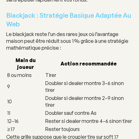
Blackjack : Stratégie Basique Adaptée Au
Web
Le blackjack reste l’un des rares jeux où l’avantage
maison peut être réduit sous 1 % grâce à une stratégie
mathématique précise :
Main du
Action recommandée
joueur
8 ou moins
Tirer
Doubler si dealer montre 3–6 sinon
9
tirer
Doubler si dealer montre 2–9 sinon
10
tirer
11
Doubler sauf contre As
12–16
Rester si dealer montre 4–6 sinon tirer
≥17
Rester toujours
Cette grille suppose que le croupier tire sur soft 17