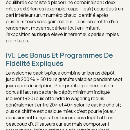
équilibrée consiste à placer une combinaison : deux
mises extérieures (exemple rouge + pair) couplées à un
pari intérieur sur un numéro chaud identifié après
plusieurs tours sans gain majeur – ainsi on profite d’un
rendement moyen supérieur tout en limitant
l’exposition au risque élevé inhérent aux paris simples
plein tapis.
IV️⃣ Les Bonus Et Programmes De
Fidélité Expliqués
Le welcome pack typique combine un bonus dépôt
jusqu’à 200 % + 50 tours gratuits valables pendant sept
jours après inscription. Pour profiter pleinement du
bonus il faut respecter le dépôt minimum indiqué
(souvent €20) puis atteindre le wagering requis –
généralement entre 20× et 40× selon le casino choisi ;
plus ce chiffre est basique mieux c’est pour le joueur
occasionnel français. Les bonus sans dépôt attirent
beaucoup d’utilisateurs curieux mais comportent