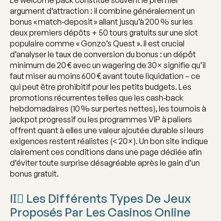
Le welcome pack constitue souvent le premier
argument d’attraction : il combine généralement un
bonus « match‑deposit » allant jusqu’à 200 % sur les
deux premiers dépôts + 50 tours gratuits sur une slot
populaire comme « Gonzo’s Quest ». Il est crucial
d’analyser le taux de conversion du bonus : un dépôt
minimum de 20 € avec un wagering de 30× signifie qu’il
faut miser au moins 600 € avant toute liquidation – ce
qui peut être prohibitif pour les petits budgets. Les
promotions récurrentes telles que les cash‑back
hebdomadaires (10 % sur pertes nettes), les tournois à
jackpot progressif ou les programmes VIP à paliers
offrent quant à elles une valeur ajoutée durable si leurs
exigences restent réalistes (< 20×). Un bon site indique
clairement ces conditions dans une page dédiée afin
d’éviter toute surprise désagréable après le gain d’un
bonus gratuit.
II️⃣ Les Différents Types De Jeux
Proposés Par Les Casinos Online