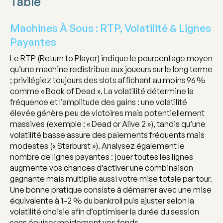
Table
Machines À Sous : RTP, Volatilité & Lignes
Payantes
Le RTP (Return to Player) indique le pourcentage moyen
qu’une machine redistribue aux joueurs sur le long terme
; privilégiez toujours des slots affichant au moins 96 %
comme « Book of Dead ». La volatilité détermine la
fréquence et l’amplitude des gains : une volatilité
élevée génère peu de victoires mais potentiellement
massives (exemple : « Dead or Alive 2 »), tandis qu’une
volatilité basse assure des paiements fréquents mais
modestes (« Starburst »). Analysez également le
nombre de lignes payantes : jouer toutes les lignes
augmente vos chances d’activer une combinaison
gagnante mais multiplie aussi votre mise totale par tour.
Une bonne pratique consiste à démarrer avec une mise
équivalente à 1–2 % du bankroll puis ajuster selon la
volatilité choisie afin d’optimiser la durée du session
sans épuiser rapidement vos fonds.