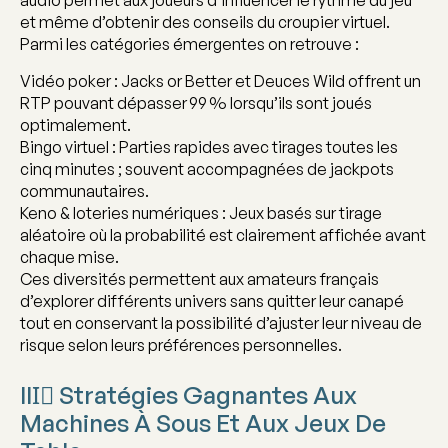
audio permet aux joueurs d’influencer le rythme du jeu
et même d’obtenir des conseils du croupier virtuel.
Parmi les catégories émergentes on retrouve :
Vidéo poker : Jacks or Better et Deuces Wild offrent un
RTP pouvant dépasser 99 % lorsqu’ils sont joués
optimalement.
Bingo virtuel : Parties rapides avec tirages toutes les
cinq minutes ; souvent accompagnées de jackpots
communautaires.
Keno & loteries numériques : Jeux basés sur tirage
aléatoire où la probabilité est clairement affichée avant
chaque mise.
Ces diversités permettent aux amateurs français
d’explorer différents univers sans quitter leur canapé
tout en conservant la possibilité d’ajuster leur niveau de
risque selon leurs préférences personnelles.
III️⃣ Stratégies Gagnantes Aux
Machines À Sous Et Aux Jeux De