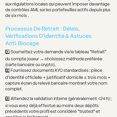
aux régulations locales qui peuvent imposer davantage
de contrôles AML sur les portefeuilles actifs depuis plus
de six mois .
Processus De Retrait : Délais,
Vérifications D’identité & Astuces
Anti‑blocage
1️⃣ Soumettez votre demande via le tableau “Retrait”
du compte joueur → choisissez méthode préférée
(carte bancaire ou crypto).
2️⃣ Fournissez documents KYC standardisés : pièce
d’identité officielle + justificatif domicile ≤ trois mois +
capture écran du relevé bancaire montrant votre nom
complet.
3️⃣ Attendez la validation interne (généralement <24 h) ;
si vous avez déjà effectué au moins deux dépôts
précédents votre profil est considéré “trusted” et