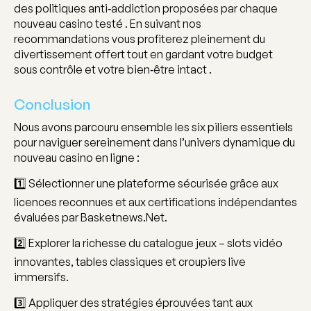
des politiques anti‑addiction proposées par chaque
nouveau casino testé . En suivant nos
recommandations vous profiterez pleinement du
divertissement offert tout en gardant votre budget
sous contrôle et votre bien‑être intact .
Conclusion
Nous avons parcouru ensemble les six piliers essentiels
pour naviguer sereinement dans l’univers dynamique du
nouveau casino en ligne :
1️⃣ Sélectionner une plateforme sécurisée grâce aux
licences reconnues et aux certifications indépendantes
évaluées par Basketnews.Net.
2️⃣ Explorer la richesse du catalogue jeux – slots vidéo
innovantes, tables classiques et croupiers live
immersifs.
3️⃣ Appliquer des stratégies éprouvées tant aux