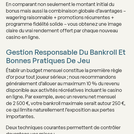
En comparant non seulement le montant initial du
bonus mais aussi la combinaison globale d’avantages –
wagering raisonnable + promotions récurrentes +
programme fidélité solide – vous obtenez une image
claire du vrai rendement offert par chaque nouveau
casino en ligne.
Gestion Responsable Du Bankroll Et
Bonnes Pratiques De Jeu
Établir un budget mensuel constitue la première règle
d’or pour tout joueur sérieux ; nous recommandons
généralement d’allouer au maximum 10 % du revenu
disponible aux activités récréatives incluant le casino
en ligne. Par exemple, avec un revenu net mensuel
de 2 500 €, votre bankroll maximale serait autour 250 €,
ce qui limite naturellement l’exposition aux pertes
importantes.
Deux techniques courantes permettent de contrôler