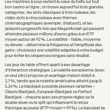
Les machines à sous restent le cœur du trafic sur tout
bon casino en ligne ; on trouve aujourd’hui trois grandes
catégories : les slots classiques à trois rouleaux, les
vidéo‑slots à cinq rouleaux avec thèmes
cinématographiques (exemple :
Starburst
), et les
jackpots progressifs tels que
Mega Moolah
qui peuvent
atteindre plusieurs millions d’euros grâce à un RTP
moyen autour de 92 %. La volatilité – faible, moyenne
ou élevée – détermine la fréquence et l’amplitude des
gains ; choisissez une volatilité adaptée à votre budget
pour éviter les séquences longues sans résultat.
Les jeux de table offrent quant à eux davantage
d’interaction stratégique. La roulette européenne (avec
un seul zéro) propose un avantage maison réduit à
2,7 %, tandis que la roulette américaine atteint jusqu’à
5,26 %. Le blackjack possède plusieurs variantes –
Classic Blackjack, European Blackjack ou Perfect
Blackjack – chacune avec ses propres règles sur le
double down ou le split qui influencent le retour
théorique au joueur (RTP moyen ≈ 99 %). Le baccarat se