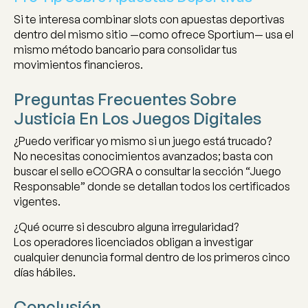
Si te interesa combinar slots con apuestas deportivas
dentro del mismo sitio —como ofrece Sportium— usa el
mismo método bancario para consolidar tus
movimientos financieros.
Preguntas Frecuentes Sobre
Justicia En Los Juegos Digitales
¿Puedo verificar yo mismo si un juego está trucado?
No necesitas conocimientos avanzados; basta con
buscar el sello eCOGRA o consultar la sección “Juego
Responsable” donde se detallan todos los certificados
vigentes.
¿Qué ocurre si descubro alguna irregularidad?
Los operadores licenciados obligan a investigar
cualquier denuncia formal dentro de los primeros cinco
días hábiles.
Conclusión