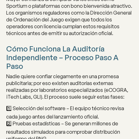
Sportium o plataformas con bono bienvenida atractivo.
Los organismos reguladores como la Dirección General
de Ordenación del Juego exigen que todos los
operadores con licencia cumplan estos requisitos
técnicos antes de emitir su autorización oficial.
Cómo Funciona La Auditoría
Independiente – Proceso Paso A
Paso
Nadie quiere confiar ciegamente en una promesa
publicitaria; por eso existen auditorías externas
realizadas por laboratorios especializados (eCOGRA,
iTech Labs, GLI). El proceso suele seguir estas fases:
1️⃣ Selección del software – El equipo técnico revisa
cada juego antes del lanzamiento oficial.
2️⃣ Pruebas estadísticas – Se generan millones de
resultados simulados para comprobar distribución
uniforme del RNG.