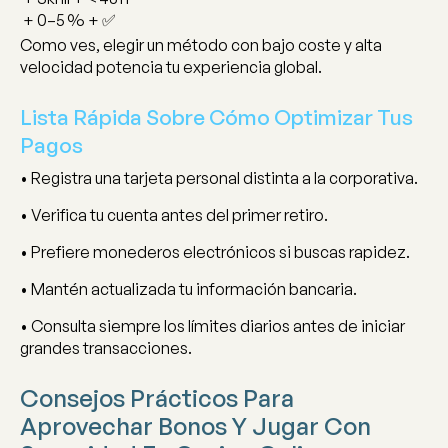
+ 0–5 % + ✅
Como ves, elegir un método con bajo coste y alta
velocidad potencia tu experiencia global.
Lista Rápida Sobre Cómo Optimizar Tus
Pagos
• Registra una tarjeta personal distinta a la corporativa.
• Verifica tu cuenta antes del primer retiro.
• Prefiere monederos electrónicos si buscas rapidez.
• Mantén actualizada tu información bancaria.
• Consulta siempre los límites diarios antes de iniciar
grandes transacciones.
Consejos Prácticos Para
Aprovechar Bonos Y Jugar Con