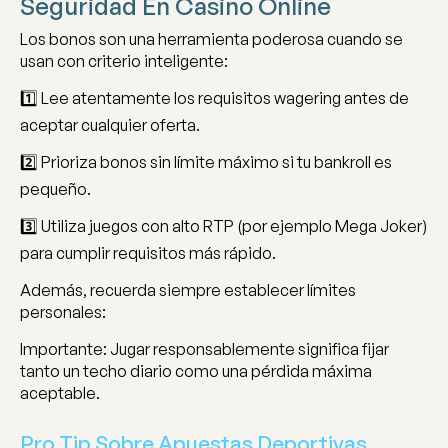
Seguridad En Casino Online
Los bonos son una herramienta poderosa cuando se
usan con criterio inteligente:
1️⃣ Lee atentamente los requisitos
wagering
antes de
aceptar cualquier oferta.
2️⃣ Prioriza bonos sin límite máximo si tu bankroll es
pequeño.
3️⃣ Utiliza juegos con alto RTP (por ejemplo
Mega Joker
)
para cumplir requisitos más rápido.
Además, recuerda siempre establecer límites
personales:
Importante: Jugar responsablemente significa fijar
tanto un techo diario como una pérdida máxima
aceptable.
Pro Tip Sobre Apuestas Deportivas