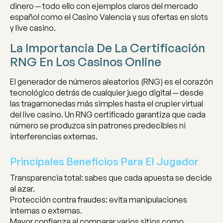
dinero — todo ello con ejemplos claros del mercado
español como el
Casino Valencia
y sus ofertas en slots
y live casino.
La Importancia De La Certificación
RNG En Los Casinos Online
El generador de números aleatorios (RNG) es el corazón
tecnológico detrás de cualquier juego digital — desde
las tragamonedas más simples hasta el crupier virtual
del live casino. Un RNG certificado garantiza que cada
número se produzca sin patrones predecibles ni
interferencias externas.
Principales Beneficios Para El Jugador
Transparencia total: sabes que cada apuesta se decide
al azar.
Protección contra fraudes: evita manipulaciones
internas o externas.
Mayor confianza al comparar varios sitios como