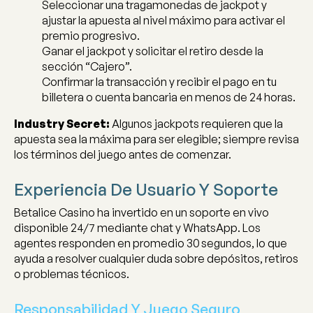
Seleccionar una tragamonedas de jackpot y
ajustar la apuesta al nivel máximo para activar el
premio progresivo.
Ganar el jackpot y solicitar el retiro desde la
sección “Cajero”.
Confirmar la transacción y recibir el pago en tu
billetera o cuenta bancaria en menos de 24 horas.
Industry Secret:
Algunos jackpots requieren que la
apuesta sea la máxima para ser elegible; siempre revisa
los términos del juego antes de comenzar.
Experiencia De Usuario Y Soporte
Betalice Casino ha invertido en un soporte en vivo
disponible 24/7 mediante chat y WhatsApp. Los
agentes responden en promedio 30 segundos, lo que
ayuda a resolver cualquier duda sobre depósitos, retiros
o problemas técnicos.
Responsabilidad Y Juego Seguro