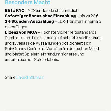
Besonders Macht
Blitz‑KYC
– 22 Stunden durchschnittlich
Sofortiger Bonus ohne Einzahlung
– bis zu 20 €
24‑Stunden‑Auszahlung
– EUR‑Transfers innerhalb
eines Tages
Lizenz von MGA
– Höchste Sicherheitsstandards
Durch die klare Fokussierung auf schnelle Verifizierung
und zuverlässige Auszahlungen positioniert sich
SpinGranny Casino als Vorreiter im deutschen Markt
und bietet Spielern ein rundum sicheres und
unterhaltsames Spielerlebnis.
Share
LinkedIn
X
Email