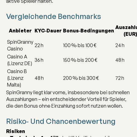
aktive Spieler halten.
Vergleichende Benchmarks
Auszahl
Anbieter
KYC‑Dauer
Bonus‑Bedingungen
(EUR)
SpinGranny
22 h
100 % bis 100 €
24 h
Casino
Casino A
36 h
150 % bis 200 €
48 h
(Lizenz DE)
Casino B
(Lizenz
48 h
200 % bis 300 €
72 h
Malta)
SpinGranny liegt klar vorne, insbesondere bei schnellen
Auszahlungen – ein entscheidender Vorteil für Spieler,
die den Bonus ohne Einzahlung sofort nutzen wollen.
Risiko‑ Und Chancenbewertung
Risiken