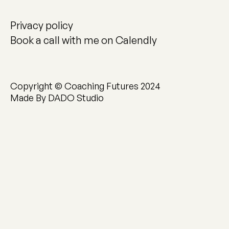
Privacy policy
Book a call with me on Calendly
Copyright © Coaching Futures 2024
Made By DADO Studio