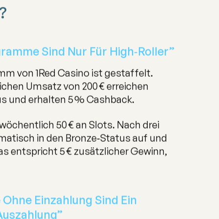
?
gramme Sind Nur Für High‑Roller”
mm von 1Red Casino ist gestaffelt.
ichen Umsatz von 200 € erreichen
us und erhalten 5 % Cashback.
 wöchentlich 50 € an Slots. Nach drei
matisch in den Bronze‑Status auf und
s entspricht 5 € zusätzlicher Gewinn,
 Ohne Einzahlung Sind Ein
Auszahlung”