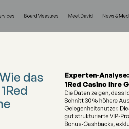
ervices
Board Measures
Meet David
News & Med
 Wie das
Experten‑Analyse
1Red Casino Ihre 
 1Red
Die Daten zeigen, dass l
ne
Schnitt 30 % höhere Au
Gelegenheitsnutzer. Die
gut strukturierte VIP‑P
Bonus‑Cashbacks, exklu