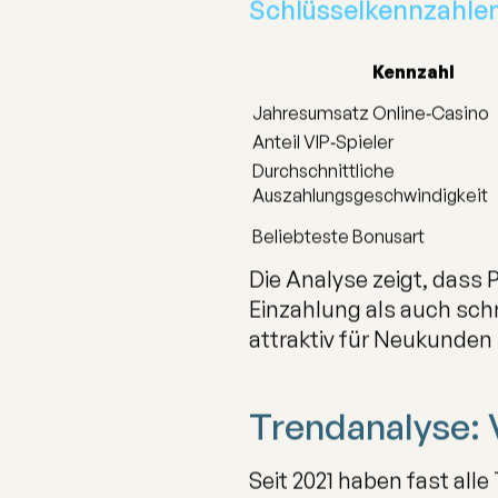
Schlüsselkennzahle
Kennzahl
Jahresumsatz Online‑Casino
Anteil VIP‑Spieler
Durchschnittliche
Auszahlungsgeschwindigkeit
Beliebteste Bonusart
Die Analyse zeigt, dass
Einzahlung als auch sch
attraktiv für Neukunden 
Trendanalyse:
Seit 2021 haben fast all