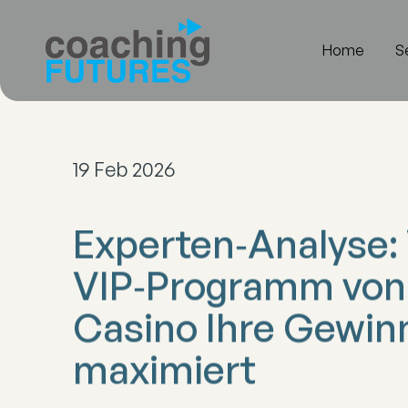
Home
S
19 Feb 2026
Experten‑Analyse:
VIP‑Programm von
Casino Ihre Gewin
maximiert