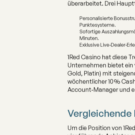
überarbeitet. Drei Hauptt
Personalisierte Bonusstr
Punktesysteme.
Sofortige Auszahlungsmög
Minuten.
Exklusive Live‑Dealer‑Erl
1Red Casino hat diese Tr
Unternehmen bietet ein v
Gold, Platin) mit steigen
wöchentlicher 10 % Cash
Account‑Manager und ein
Vergleichende
Um die Position von 1Re