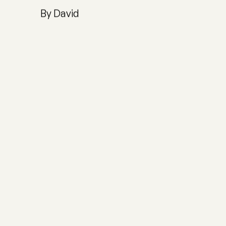
By David