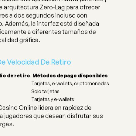
a arquitectura Zero‑Lag para ofrecer
ores a dos segundos incluso con
. Además, la interfaz está diseñada
icamente a diferentes tamaños de
calidad gráfica.
e Velocidad De Retiro
o de retiro
Métodos de pago disponibles
Tarjetas, e‑wallets, criptomonedas
Solo tarjetas
Tarjetas y e‑wallets
asino Online lidera en rapidez de
ara jugadores que desean disfrutar sus
rgas.