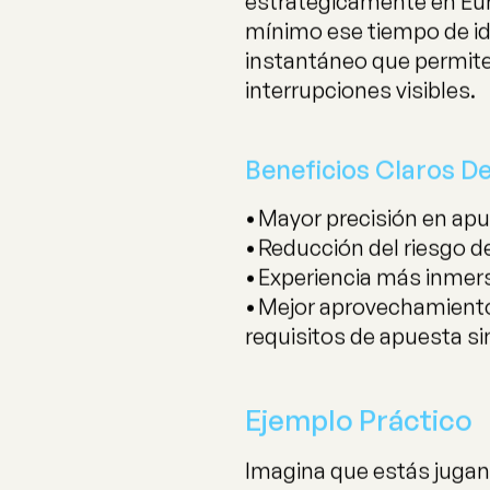
estratégicamente en Euro
mínimo ese tiempo de ida
instantáneo que permite
interrupciones visibles.
Beneficios Claros D
• Mayor precisión en apu
• Reducción del riesgo 
• Experiencia más inmers
• Mejor aprovechamient
requisitos de apuesta s
Ejemplo Práctico
Imagina que estás jugan