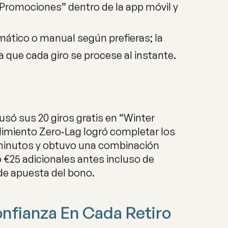
n “Promociones” dentro de la app móvil y
ático o manual según prefieras; la
a que cada giro se procese al instante.
só sus 20 giros gratis en “Winter
dimiento Zero‑Lag logró completar los
minutos y obtuvo una combinación
 €25 adicionales antes incluso de
 de apuesta del bono.
nfianza En Cada Retiro