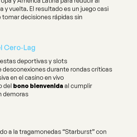
pa y América Latina para reducir al
 y vuelta. El resultado es un juego casi
 tomar decisiones rápidas sin
el Cero‑lag
estas deportivas y slots
de desconexiones durante rondas críticas
iva en el casino en vivo
o del
bono bienvenida
al cumplir
in demoras
do a la tragamonedas “Starburst” con