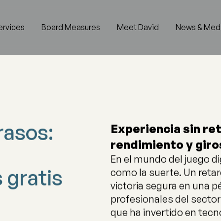
ervices
Board Measures
Meet David
News & Med
rasos:
Experiencia sin re
rendimiento y giro
En el mundo del juego di
 gratis
como la suerte. Un reta
victoria segura en una pé
profesionales del sector
que ha invertido en tecn