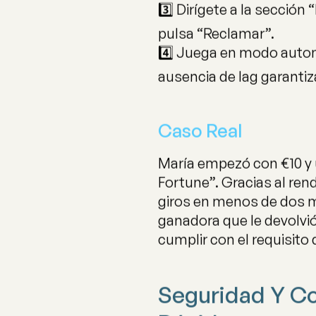
3️⃣ Dirígete a la secció
pulsa “Reclamar”.
4️⃣ Juega en modo autom
ausencia de lag garantiz
Caso Real
María empezó con €10 y u
Fortune”. Gracias al ren
giros en menos de dos 
ganadora que le devolvió
cumplir con el requisito
Seguridad Y Co