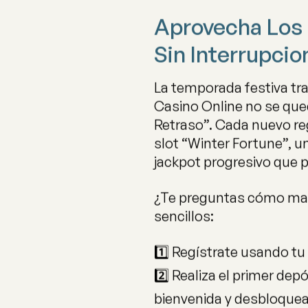
Aprovecha Los 
Sin Interrupcio
La temporada festiva tr
Casino Online no se que
Retraso”. Cada nuevo regi
slot “Winter Fortune”, u
jackpot progresivo que p
¿Te preguntas cómo max
sencillos:
1️⃣ Regístrate usando tu 
2️⃣ Realiza el primer dep
bienvenida y desbloquear