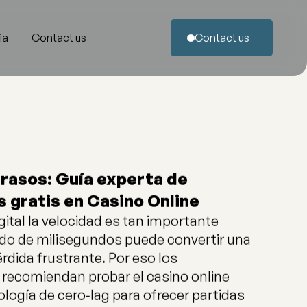
ia
Contact us
Contact us
trasos: Guía experta de
s gratis en Casino Online
gital la velocidad es tan importante
rdo de milisegundos puede convertir una
rdida frustrante. Por eso los
 recomiendan probar el casino online
ología de cero‑lag para ofrecer partidas