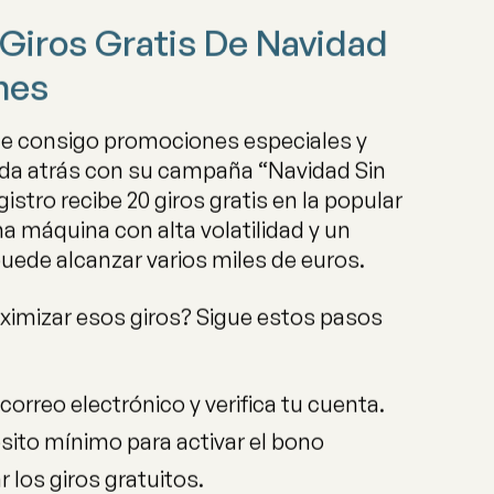
Giros Gratis De Navidad
nes
ae consigo promociones especiales y
da atrás con su campaña “Navidad Sin
stro recibe 20 giros gratis en la popular
na máquina con alta volatilidad y un
uede alcanzar varios miles de euros.
imizar esos giros? Sigue estos pasos
correo electrónico y verifica tu cuenta.
ósito mínimo para activar el bono
 los giros gratuitos.