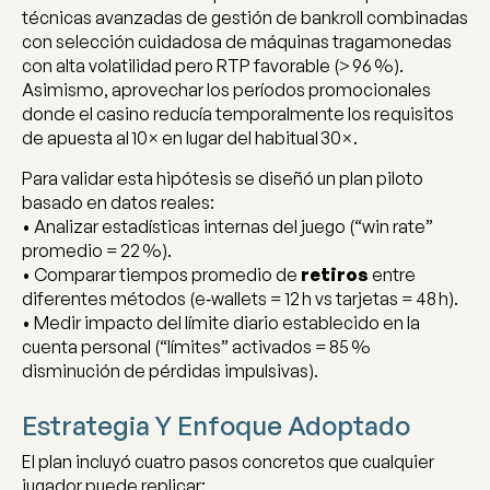
técnicas avanzadas de gestión de bankroll combinadas
con selección cuidadosa de máquinas tragamonedas
con alta volatilidad pero RTP favorable (> 96 %).
Asimismo, aprovechar los períodos promocionales
donde el casino reducía temporalmente los requisitos
de apuesta al 10× en lugar del habitual 30×​​.
Para validar esta hipótesis se diseñó un plan piloto
basado en datos reales:
• Analizar estadísticas internas del juego (“win rate”
promedio = 22 %).
• Comparar tiempos promedio de
retiros
entre
diferentes métodos (e‑wallets = 12 h vs tarjetas = 48 h).
• Medir impacto del límite diario establecido en la
cuenta personal (“límites” activados = 85 %
disminución de pérdidas impulsivas).
Estrategia Y Enfoque Adoptado
El plan incluyó cuatro pasos concretos que cualquier
jugador puede replicar: