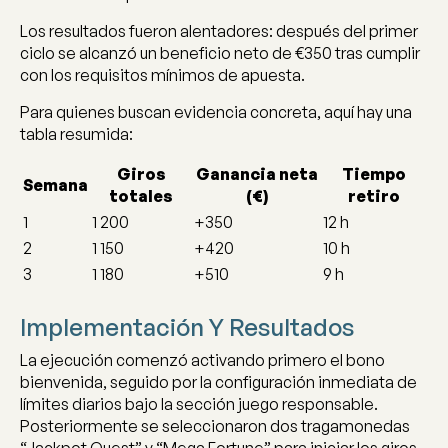
Los resultados fueron alentadores: después del primer
ciclo se alcanzó un beneficio neto de €350 tras cumplir
con los requisitos mínimos de apuesta.
Para quienes buscan evidencia concreta, aquí hay una
tabla resumida:
Giros
Ganancia neta
Tiempo
Semana
totales
(€)
retiro
1
1 200
+350
12 h
2
1 150
+420
10 h
3
1 180
+510
9 h
Implementación Y Resultados
La ejecución comenzó activando primero el bono
bienvenida, seguido por la configuración inmediata de
límites diarios bajo la sección
juego responsable
.
Posteriormente se seleccionaron dos tragamonedas