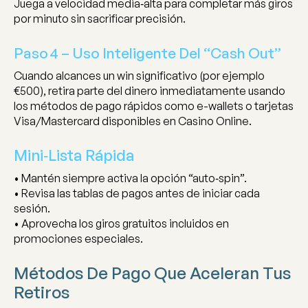
Juega a velocidad media‑alta para completar más giros
por minuto sin sacrificar precisión.
Paso 4 – Uso Inteligente Del “cash Out”
Cuando alcances un win significativo (por ejemplo
€500), retira parte del dinero inmediatamente usando
los métodos de pago rápidos como e-wallets o tarjetas
Visa/Mastercard disponibles en Casino Online.
Mini‑lista Rápida
• Mantén siempre activa la opción “auto‑spin”.
• Revisa las tablas de pagos antes de iniciar cada
sesión.
• Aprovecha los giros gratuitos incluidos en
promociones especiales.
Métodos De Pago Que Aceleran Tus
Retiros