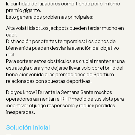
la cantidad de jugadores compitiendo por el mismo
premio gigante.
Esto genera dos problemas principales:
Alta volatilidad: Los jackpots pueden tardar mucho en
caer.
Distracción por ofertas temporales: Los bonos de
bienvenida pueden desviar la atención del objetivo
real.
Para sortear estos obstáculos es crucial mantener una
estrategia clara y no dejarse llevar solo por el brillo del
bono bienvenida o las promociones de Sportium
relacionadas con apuestas deportivas.
Did you know? Durante la Semana Santa muchos
operadores aumentan el RTP medio de sus slots para
incentivar el juego responsable y reducir pérdidas
inesperadas.
Solución Inicial