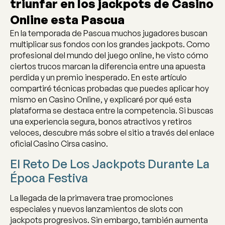
triunfar en los jackpots de Casino
Online esta Pascua
En la temporada de Pascua muchos jugadores buscan
multiplicar sus fondos con los grandes jackpots. Como
profesional del mundo del juego online, he visto cómo
ciertos trucos marcan la diferencia entre una apuesta
perdida y un premio inesperado. En este artículo
compartiré técnicas probadas que puedes aplicar hoy
mismo en Casino Online, y explicaré por qué esta
plataforma se destaca entre la competencia. Si buscas
una experiencia segura, bonos atractivos y retiros
veloces, descubre más sobre el sitio a través del enlace
oficial Casino Cirsa casino.
El Reto De Los Jackpots Durante La
Época Festiva
La llegada de la primavera trae promociones
especiales y nuevos lanzamientos de slots con
jackpots progresivos. Sin embargo, también aumenta