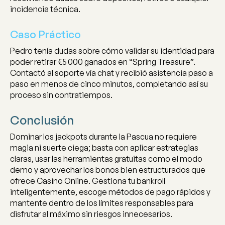
incidencia técnica.
Caso Práctico
Pedro tenía dudas sobre cómo validar su identidad para
poder retirar €5 000 ganados en “Spring Treasure”.
Contactó al soporte vía chat y recibió asistencia paso a
paso en menos de cinco minutos, completando así su
proceso sin contratiempos.
Conclusión
Dominar los jackpots durante la Pascua no requiere
magia ni suerte ciega; basta con aplicar estrategias
claras, usar las herramientas gratuitas como el modo
demo y aprovechar los bonos bien estructurados que
ofrece
Casino Online
. Gestiona tu bankroll
inteligentemente, escoge métodos de pago rápidos y
mantente dentro de los límites responsables para
disfrutar al máximo sin riesgos innecesarios.