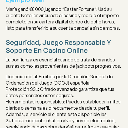
María ganó €8 000 jugando “Easter Fortune”. Usó su
cuenta Neteller vinculada al casino y recibió el importe
completo en su cartera digital dentro de ocho horas,
listo para transferirlo a su cuenta bancaria sin demoras.
Seguridad, Juego Responsable Y
Soporte En Casino Online
La confianza es esencial cuando se trata de grandes
sumas como las provenientes de jackpots progresivos.
Licencia oficial: Emitida por la Dirección General de
Ordenación del Juego (DGOJ) española.
Protección SSL: Cifrado avanzado garantiza que tus
datos personales estén seguros.
Herramientas responsables: Puedes establecer límites
diarios o semanales directamente desde tu perfil.
Además, el servicio al cliente está disponible las
24 horas mediante chat en vivo y correo electrónico,
resolviendo dudas sobre depósitos, retiros o cualquier