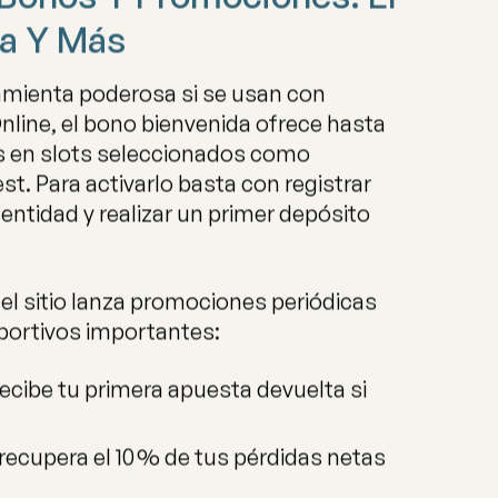
da Y Más
amienta poderosa si se usan con
Online, el bono bienvenida ofrece hasta
is en slots seleccionados como
est
. Para activarlo basta con registrar
identidad y realizar un primer depósito
 el sitio lanza promociones periódicas
portivos importantes:
recibe tu primera apuesta devuelta si
recupera el 10 % de tus pérdidas netas