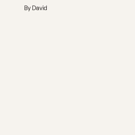
By David