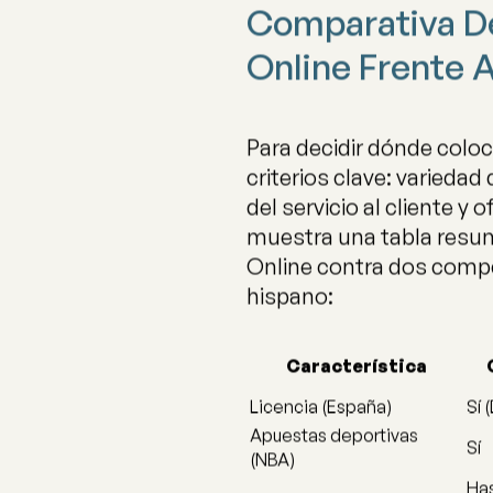
Comparativa De
Online Frente 
Para decidir dónde coloc
criterios clave: variedad
del servicio al cliente 
muestra una tabla resum
Online contra dos comp
hispano:
Característica
Licencia (España)
Sí 
Apuestas deportivas
Sí
(NBA)
Has