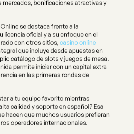
 mercados, bonificaciones atractivas y
Online se destaca frente a la
licencia oficial y a su enfoque en el
ado con otros sitios,
casino online
ntegral que incluye desde apuestas en
lio catálogo de slots y juegos de mesa.
da permite iniciar con un capital extra
rencia en las primeras rondas de
tar a tu equipo favorito mientras
 alta calidad y soporte en español? Esa
que hacen que muchos usuarios prefieran
tros operadores internacionales.