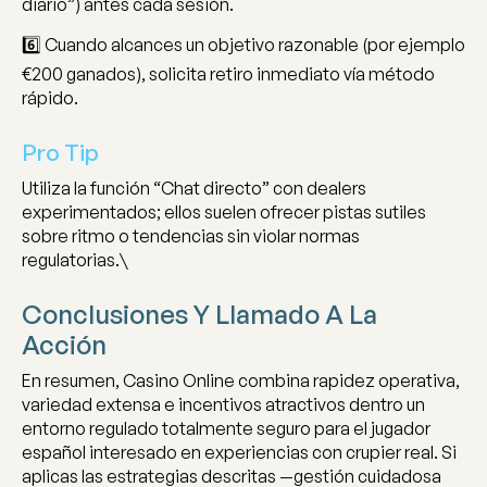
diario”) antes cada sesión.
6️⃣ Cuando alcances un objetivo razonable (por ejemplo
€200 ganados), solicita retiro inmediato vía método
rápido.
Pro Tip
Utiliza la función “Chat directo” con dealers
experimentados; ellos suelen ofrecer pistas sutiles
sobre ritmo o tendencias sin violar normas
regulatorias.\
Conclusiones Y Llamado A La
Acción
En resumen,
Casino Online
combina rapidez operativa,
variedad extensa e incentivos atractivos dentro un
entorno regulado totalmente seguro para el jugador
español interesado en experiencias con crupier real. Si
aplicas las estrategias descritas —gestión cuidadosa