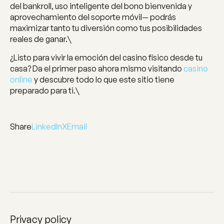
del bankroll, uso inteligente del bono bienvenida y
aprovechamiento del soporte móvil— podrás
maximizar tanto tu diversión como tus posibilidades
reales de ganar.\
¿Listo para vivir la emoción del casino físico desde tu
casa? Da el primer paso ahora mismo visitando
casino
online
y descubre todo lo que este sitio tiene
preparado para ti.\
Share
LinkedIn
X
Email
Privacy policy