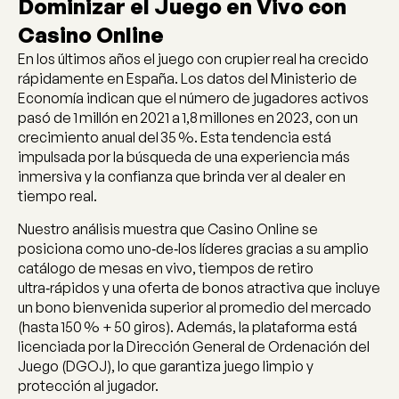
Dominizar el Juego en Vivo con
Casino Online
En los últimos años el juego con crupier real ha crecido
rápidamente en España. Los datos del Ministerio de
Economía indican que el número de jugadores activos
pasó de 1 millón en 2021 a 1,8 millones en 2023, con un
crecimiento anual del 35 %. Esta tendencia está
impulsada por la búsqueda de una experiencia más
inmersiva y la confianza que brinda ver al dealer en
tiempo real.
Nuestro análisis muestra que Casino Online se
posiciona como uno‑de‑los líderes gracias a su amplio
catálogo de mesas en vivo, tiempos de retiro
ultra‑rápidos y una oferta de bonos atractiva que incluye
un bono bienvenida superior al promedio del mercado
(hasta 150 % + 50 giros). Además, la plataforma está
licenciada por la Dirección General de Ordenación del
Juego (DGOJ), lo que garantiza juego limpio y
protección al jugador.