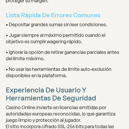
proteger su margen.
Lista Rápida De Errores Comunes
• Depositar grandes sumas sin leer condiciones.
• Jugar siempre al máximo permitido cuando el
objetivo es cumplir
wagering
rápido.
• Ignorar la opción de retirar ganancias parciales antes
del límite máximo.
• No usar las herramientas de límite auto‑exclusión
disponibles en la plataforma.
Experiencia De Usuario Y
Herramientas De Seguridad
Casino Online invierte en licencias emitidas por
autoridades europeas reconocidas, lo que garantiza
juego limpio y protección al jugador.
El sitio incorpora cifrado SSL‑256 bits para todas las