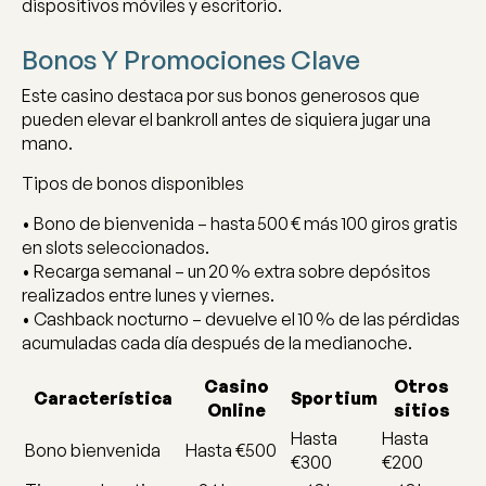
dispositivos móviles y escritorio.
Bonos Y Promociones Clave
Este casino destaca por sus bonos generosos que
pueden elevar el bankroll antes de siquiera jugar una
mano.
Tipos de bonos disponibles
• Bono de bienvenida – hasta 500 € más 100 giros gratis
en slots seleccionados.
• Recarga semanal – un 20 % extra sobre depósitos
realizados entre lunes y viernes.
• Cashback nocturno – devuelve el 10 % de las pérdidas
acumuladas cada día después de la medianoche.
Casino
Otros
Característica
Sportium
Online
sitios
Hasta
Hasta
Bono bienvenida
Hasta €500
€300
€200