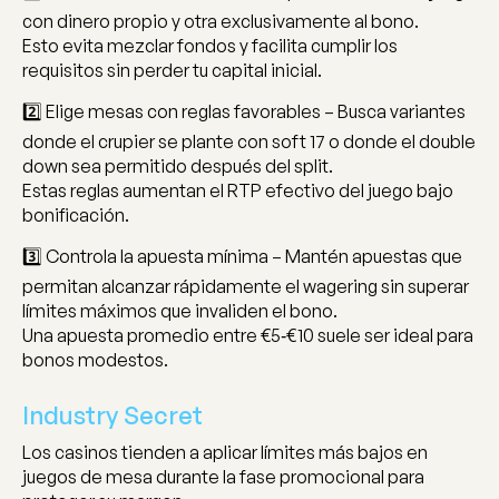
con dinero propio y otra exclusivamente al bono.
Esto evita mezclar fondos y facilita cumplir los
requisitos sin perder tu capital inicial.
2️⃣ Elige mesas con reglas favorables – Busca variantes
donde el crupier se plante con
soft 17
o donde el
double
down
sea permitido después del split.
Estas reglas aumentan el RTP efectivo del juego bajo
bonificación.
3️⃣ Controla la apuesta mínima – Mantén apuestas que
permitan alcanzar rápidamente el
wagering
sin superar
límites máximos que invaliden el bono.
Una apuesta promedio entre €5‑€10 suele ser ideal para
bonos modestos.
Industry Secret
Los casinos tienden a aplicar límites más bajos en
juegos de mesa durante la fase promocional para