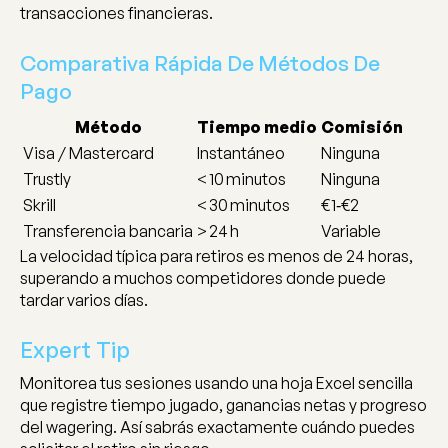
transacciones financieras.
Comparativa Rápida De Métodos De
Pago
Método
Tiempo medio
Comisión
Visa / Mastercard
Instantáneo
Ninguna
Trustly
< 10 minutos
Ninguna
Skrill
< 30 minutos
€1‑€2
Transferencia bancaria
> 24 h
Variable
La velocidad típica para retiros es menos de 24 horas,
superando a muchos competidores donde puede
tardar varios días.
Expert Tip
Monitorea tus sesiones usando una hoja Excel sencilla
que registre tiempo jugado, ganancias netas y progreso
del
wagering
. Así sabrás exactamente cuándo puedes