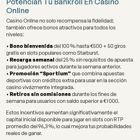
Potencian Tu Bankroll En Casino
Online
Casino Online no solo recompensa la fidelidad;
también ofrece bonos atractivos para todos los
niveles:
•
Bono bienvenida
del 100 % hasta €500 + 50 giros
gratis en slots populares como
Starburst
.
•
Recarga semanal
del 25 % sin requisitos de apuesta
para jugadores activos durante la semana anterior.
•
Promoción “Sportium”
que combina apuestas
deportivas con créditos extra para usar en la sección
casino vivázmente integrada.
•
Retiros sin comisiones
durante los fines de
semana para usuarios con saldo superior a €1 000.
Estos incentivos aumentan significativamente el
capital inicial disponible para jugar en slots con RTP
promedio del 96,3 %, lo cual mejora tus probabilidades
reales de ganar.