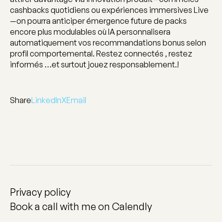
cashbacks quotidiens ou expériences immersives Live
—on pourra anticiper émergence future ​de packs
encore plus modulables où IA personnalisera
automatiquement vos recommandations bonus selon
profil comportemental​. Restez connectés , restez
informés …et surtout jouez responsablement.!
Share
LinkedIn
X
Email
Privacy policy
Book a call with me on Calendly