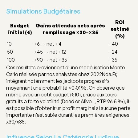
Simulations Budgétaires
ROI
Budget
Gains attendus nets après
estimé
initial (€)
remplissage ×30–×35
(%)
10
+6 → net +4
+40
50
+45 → net +12
+24
100
+90 → net +35
+35
Ces résultats proviennent d’une modélisation Monte
Carlo réalisée par nos analystes chez 2022Nda.Fr,
intégrant notamment les jackpots progressifs
moyennant une probabilité <0·01 %. On observe que
même avec un petit budget (€10), grâce aux tours
gratuits à forte volatilité (
Dead or Alive II
, RTP 96·5 %), il
est possible d’obtenir un profit marginal si aucune perte
importante n’est subie durant les premières exigences
x30/x35.
Influence Selon La Catégorie Ludique