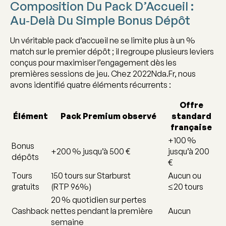
Composition Du Pack D’Accueil :
Au‑delà Du Simple Bonus Dépôt
Un véritable pack d’accueil ne se limite plus à un %
match sur le premier dépôt ; il regroupe plusieurs leviers
conçus pour maximiser l’engagement dès les
premières sessions de jeu. Chez 2022Nda.Fr, nous
avons identifié quatre éléments récurrents :
Offre
Élément
Pack Premium observé
standard
française
+100 %
Bonus
+200 % jusqu’à 500 €
jusqu’à 200
dépôts
€
Tours
150 tours sur
Starburst
Aucun ou
gratuits
(RTP 96%)
≤20 tours
20 % quotidien sur pertes
Cashback
nettes pendant la première
Aucun
semaine