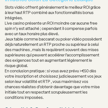
Slots vidéo offrent généralement le meilleur ROI grâce
à leur haut RTP combiné aux fonctionnalités bonus
intégrées.
Live casino présente un ROI moindre car aucune free
spin n’y est attaché ; cependant il compense parfois
avec un taux horaire plus élevé.
Jeux table comme baccarat ou poker vidéo possèdent
déjà naturellement un RTP proche ou supérieur à celui
des machines , mais ils requièrent souvent des mises
supérieures qui peuvent accélérer l’accomplissement
des exigences tout en augmentant légèrement le
risque global.
En conclusion pratique : si vous avez prévu >€50 dès
votre inscription et choisissez judicieusement vos jeux
selon leur volatilité et RTP , vous maximisez vos
chances réalistes d’obtenir davantage que votre mise
initiale tout en respectant scrupuleusement les
conditions imposées.