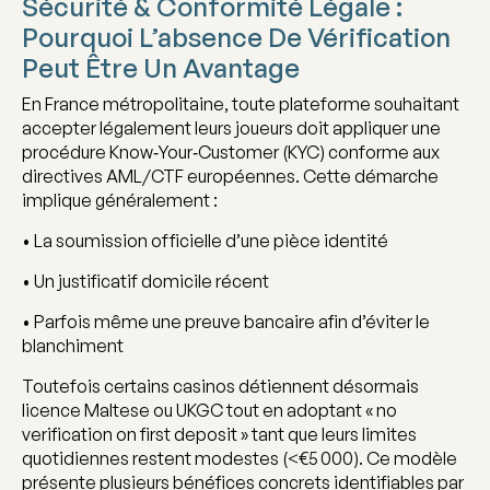
Sécurité & Conformité Légale :
Pourquoi L’absence De Vérification
Peut Être Un Avantage
En France métropolitaine, toute plateforme souhaitant
accepter légalement leurs joueurs doit appliquer une
procédure Know‑Your‑Customer (KYC) conforme aux
directives AML/CTF européennes. Cette démarche
implique généralement :
• La soumission officielle d’une pièce identité
• Un justificatif domicile récent
• Parfois même une preuve bancaire afin d’éviter le
blanchiment
Toutefois certains casinos détiennent désormais
licence Maltese ou UKGC tout en adoptant « no
verification on first deposit » tant que leurs limites
quotidiennes restent modestes (<€5 000). Ce modèle
présente plusieurs bénéfices concrets identifiables par