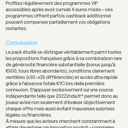
Profitez régulièrement des programmes VIP
accessibles après avoir cumulé X euros misés — ces
programmes offrent parfois
cashback additionnel
pouvant compenser partiellement vos obligations
restantes.
Conclusion
Le pack étudié se distingue véritablement parmi toutes
les propositions françaises grâce à sa combinaison rare​
de générosité financière substantielle (bonus jusqu’à
€500, tours libres abondants), conditions clairement
ventilées (x30–x35 différenciés) et accès ultra‑rapide
grâce à l’absence totale KYC lors della première
connexion
. S’appuyer exclusivement sur une source
indépendante telle que
20222nda.fr* permet donc au
joueur avisé non seulement d’évaluer objectivement
chaque offre mais aussi évitant mauvaises surprises
légales ou financières.​
À mesure que les acteurs cherchent constamment à
attirer davantage via innovation produit—commeles