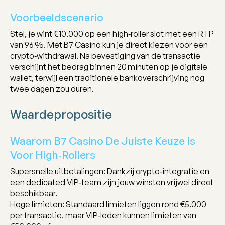
Voorbeeldscenario
Stel, je wint €10.000 op een high‑roller slot met een RTP
van 96 %. Met B7 Casino kun je direct kiezen voor een
crypto‑withdrawal. Na bevestiging van de transactie
verschijnt het bedrag binnen 20 minuten op je digitale
wallet, terwijl een traditionele bankoverschrijving nog
twee dagen zou duren.
Waardepropositie
Waarom B7 Casino De Juiste Keuze Is
Voor High‑rollers
Supersnelle uitbetalingen: Dankzij crypto‑integratie en
een dedicated VIP‑team zijn jouw winsten vrijwel direct
beschikbaar.
Hoge limieten: Standaard limieten liggen rond €5.000
per transactie, maar VIP‑leden kunnen limieten van