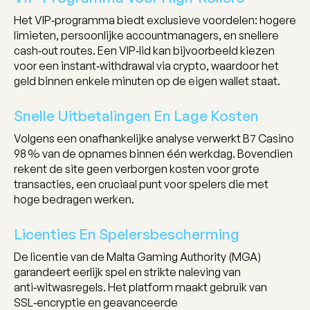
Het VIP‑programma biedt exclusieve voordelen: hogere
limieten, persoonlijke accountmanagers, en snellere
cash‑out routes. Een VIP‑lid kan bijvoorbeeld kiezen
voor een instant‑withdrawal via crypto, waardoor het
geld binnen enkele minuten op de eigen wallet staat.
Snelle Uitbetalingen En Lage Kosten
Volgens een onafhankelijke analyse verwerkt B7 Casino
98 % van de opnames binnen één werkdag. Bovendien
rekent de site geen verborgen kosten voor grote
transacties, een cruciaal punt voor spelers die met
hoge bedragen werken.
Licenties En Spelersbescherming
De licentie van de Malta Gaming Authority (MGA)
garandeert eerlijk spel en strikte naleving van
anti‑witwasregels. Het platform maakt gebruik van
SSL‑encryptie en geavanceerde