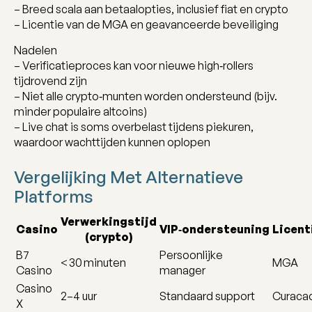
– Breed scala aan betaalopties, inclusief fiat en crypto
– Licentie van de MGA en geavanceerde beveiliging
Nadelen
– Verificatieproces kan voor nieuwe high‑rollers
tijdrovend zijn
– Niet alle crypto‑munten worden ondersteund (bijv.
minder populaire altcoins)
– Live chat is soms overbelast tijdens piekuren,
waardoor wachttijden kunnen oplopen
Vergelijking Met Alternatieve
Platforms
Verwerkingstijd
Casino
VIP‑ondersteuning
Licent
(crypto)
B7
Persoonlijke
< 30 minuten
MGA
Casino
manager
Casino
2–4 uur
Standaard support
Curaca
X