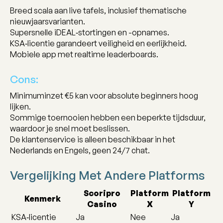
Breed scala aan live tafels, inclusief thematische
nieuwjaarsvarianten.
Supersnelle iDEAL‑stortingen en -opnames.
KSA‑licentie garandeert veiligheid en eerlijkheid.
Mobiele app met realtime leaderboards.
Cons:
Minimuminzet €5 kan voor absolute beginners hoog
lijken.
Sommige toernooien hebben een beperkte tijdsduur,
waardoor je snel moet beslissen.
De klantenservice is alleen beschikbaar in het
Nederlands en Engels, geen 24/7 chat.
Vergelijking Met Andere Platforms
Scoripro
Platform
Platform
Kenmerk
Casino
X
Y
KSA‑licentie
Ja
Nee
Ja