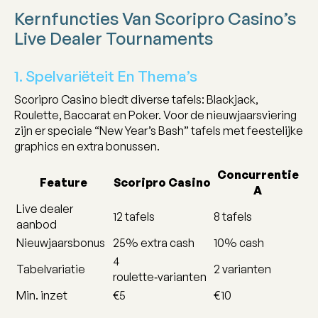
Kernfuncties Van Scoripro Casino’s
Live Dealer Tournaments
1. Spelvariëteit En Thema’s
Scoripro Casino biedt diverse tafels: Blackjack,
Roulette, Baccarat en Poker. Voor de nieuwjaarsviering
zijn er speciale “New Year’s Bash” tafels met feestelijke
graphics en extra bonussen.
Concurrentie
Feature
Scoripro Casino
A
Live dealer
12 tafels
8 tafels
aanbod
Nieuwjaarsbonus
25% extra cash
10% cash
4
Tabelvariatie
2 varianten
roulette‑varianten
Min. inzet
€5
€10