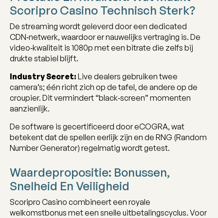
Scoripro Casino Technisch Sterk?
De streaming wordt geleverd door een dedicated
CDN‑netwerk, waardoor er nauwelijks vertraging is. De
video‑kwaliteit is 1080p met een bitrate die zelfs bij
drukte stabiel blijft.
Industry Secret:
Live dealers gebruiken twee
camera’s; één richt zich op de tafel, de andere op de
croupier. Dit vermindert “black‑screen” momenten
aanzienlijk.
De software is gecertificeerd door eCOGRA, wat
betekent dat de spellen eerlijk zijn en de RNG (Random
Number Generator) regelmatig wordt getest.
Waardepropositie: Bonussen,
Snelheid En Veiligheid
Scoripro Casino combineert een royale
welkomstbonus met een snelle uitbetalingscyclus. Voor