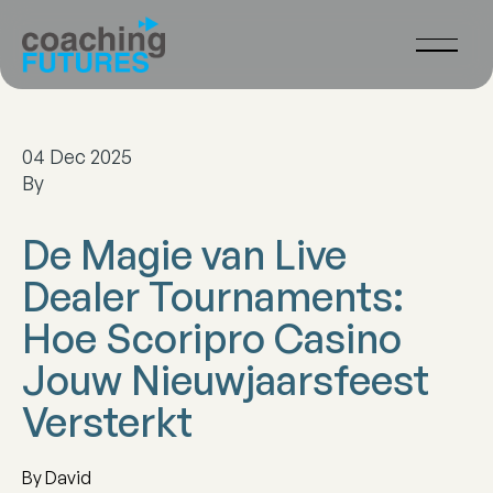
04 Dec 2025
By
De Magie van Live
Dealer Tournaments:
Hoe Scoripro Casino
Jouw Nieuwjaarsfeest
Versterkt
By David