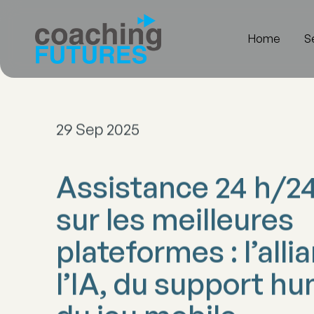
Home
S
29 Sep 2025
Assistance 24 h/24 
sur les meilleures
plateformes : l’alli
l’IA, du support hu