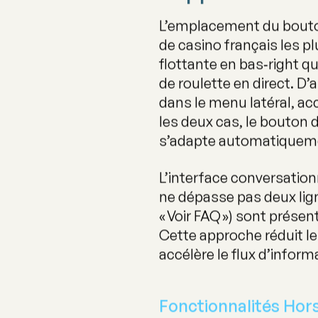
L’emplacement du bouton 
de casino français les p
flottante en bas‑right q
de roulette en direct. D’
dans le menu latéral, ac
les deux cas, le bouton 
s’adapte automatiquement
L’interface conversation
ne dépasse pas deux ligne
« Voir FAQ ») sont prés
Cette approche réduit le 
accélère le flux d’inform
Fonctionnalités Hor