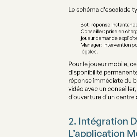
Le schéma d’escalade typ
Bot : réponse instantané
Conseiller : prise en char
joueur demande explicite
Manager : intervention po
légales.
Pour le joueur mobile, c
disponibilité permanent
réponse immédiate du bot
vidéo avec un conseiller,
d’ouverture d’un centre 
2. Intégration
L’application M