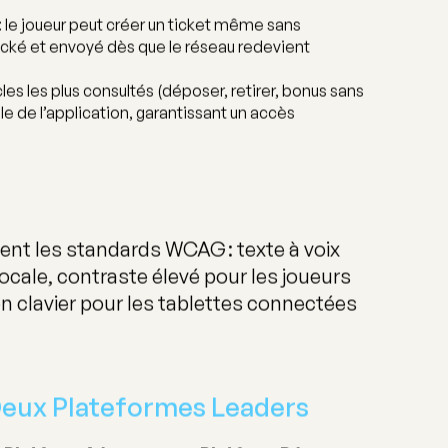
: le joueur peut créer un ticket même sans
cké et envoyé dès que le réseau redevient
les les plus consultés (déposer, retirer, bonus sans
le de l’application, garantissant un accès
ent les standards WCAG : texte à voix
vocale, contraste élevé pour les joueurs
n clavier pour les tablettes connectées
eux Plateformes Leaders