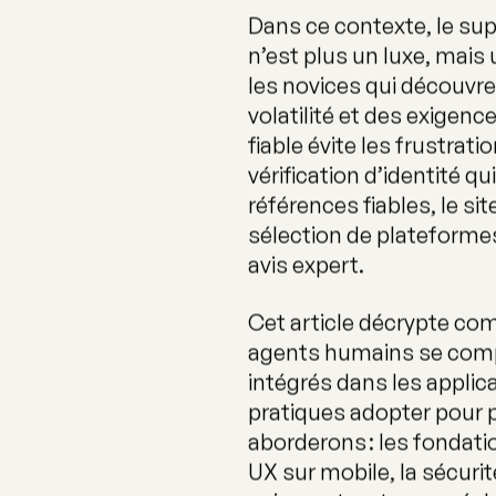
Dans ce contexte, le supp
n’est plus un luxe, mais
les novices qui découvr
volatilité et des exigenc
fiable évite les frustrat
vérification d’identité q
références fiables, le sit
sélection de plateforme
avis expert.
Cet article décrypte comme
agents humains se compl
intégrés dans les applic
pratiques adopter pour p
aborderons : les fondati
UX sur mobile, la sécuri