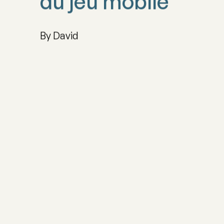
du jeu mobile
By David