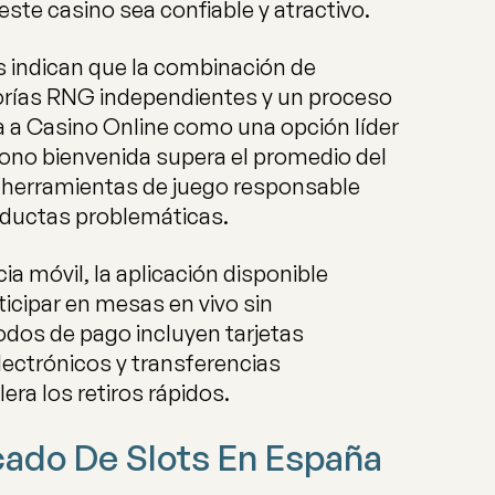
ste casino sea confiable y atractivo.
s indican que la combinación de
itorías RNG independientes y un proceso
na a Casino Online como una opción líder
ono bienvenida supera el promedio del
s herramientas de juego responsable
nductas problemáticas.
ia móvil, la aplicación disponible
ticipar en mesas en vivo sin
odos de pago incluyen tarjetas
ectrónicos y transferencias
era los retiros rápidos.
cado De Slots En España