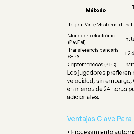
Método
Tarjeta Visa/Mastercard
Ins
Monedero electrónico
Ins
(PayPal)
Transferencia bancaria
1‑2 
SEPA
Criptomonedas (BTC)
Ins
Los jugadores prefieren
velocidad; sin embargo, 
en menos de 24 horas par
adicionales.
Ventajas Clave Para 
• Procesamiento automá