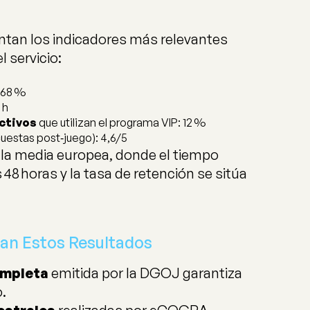
ntan los indicadores más relevantes
l servicio:
 68 %
 h
ctivos
que utilizan el programa VIP: 12 %
uestas post‑juego): 4,6/5
la media europea, donde el tiempo
 48 horas y la tasa de retención se sitúa
an Estos Resultados
ompleta
emitida por la DGOJ garantiza
.