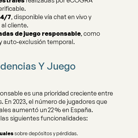
estrales
realizadas por eCOGRA
rificable.
24/7
, disponible vía chat en vivo y
al cliente.
adas de juego responsable
, como
y auto‑exclusión temporal.
ndencias Y Juego
nsable es una prioridad creciente entre
. En 2023, el número de jugadores que
nales aumentó un 22 % en España.
las siguientes funcionalidades:
uales
sobre depósitos y pérdidas.