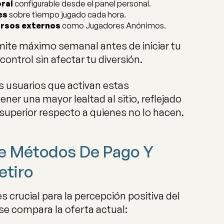
ral
configurable desde el panel personal.
es
sobre tiempo jugado cada hora.
ursos externos
como Jugadores Anónimos.
mite máximo semanal antes de iniciar tu
control sin afectar tu diversión.
s usuarios que activan estas
ner una mayor lealtad al sitio, reflejado
superior respecto a quienes no lo hacen.
e Métodos De Pago Y
etiro
s crucial para la percepción positiva del
se compara la oferta actual: