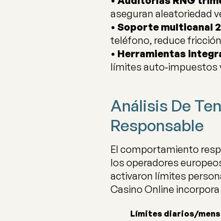
•
Auditorías RNG trim
aseguran aleatoriedad ve
•
Soporte multicanal 
teléfono, reduce fricción 
•
Herramientas integr
límites auto‑impuestos 
Análisis De Te
Responsable
El comportamiento respo
los operadores europeos
activaron límites perso
Casino Online incorpora 
Límites diarios/mens