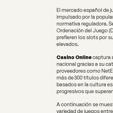
El mercado español de ju
impulsado por la popula
normativa reguladora. S
Ordenación del Juego (D
prefieren los
slots
por su
elevados.
Casino Online
captura 
nacional gracias a su ca
proveedores como NetEn
más de 300 títulos difer
basados en la cultura e
progresivos que superan 
A continuación se muest
variedad de juegos entre