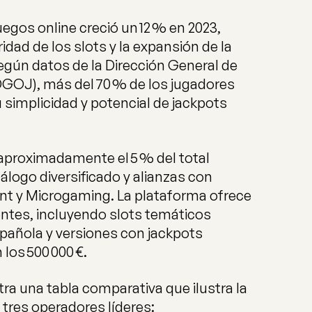
egos online creció un 12 % en 2023,
ridad de los
slots
y la expansión de la
egún datos de la Dirección General de
GOJ), más del 70 % de los jugadores
 simplicidad y potencial de jackpots
aproximadamente el 5 % del total
tálogo diversificado y alianzas con
t y Microgaming. La plataforma ofrece
entes, incluyendo
slots
temáticos
spañola y versiones con jackpots
los 500 000 €.
ra una tabla comparativa que ilustra la
 tres operadores líderes: