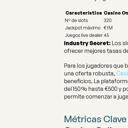
Característica
Casino On
Nº de
slots
320
Jackpot máximo
€1 M
Juegos
live dealer
45
Industry Secret:
Los
sl
ofrecer mejores tasas de
Para los jugadores que 
una oferta robusta,
Casi
beneficios. La platafor
del 150 % hasta €500 y po
permite comenzar a juga
Métricas Clave