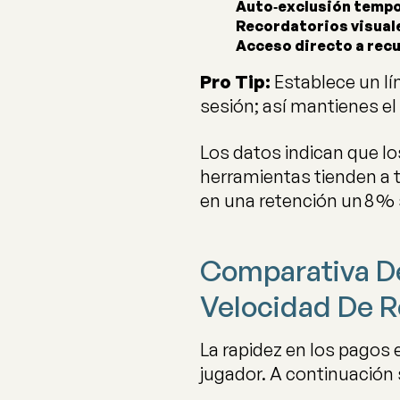
Auto‑exclusión tempo
Recordatorios visual
Acceso directo a rec
Pro Tip:
Establece un lí
sesión; así mantienes el 
Los datos indican que lo
herramientas tienden a te
en una retención un 8 % 
Comparativa D
Velocidad De R
La rapidez en los pagos e
jugador. A continuación 