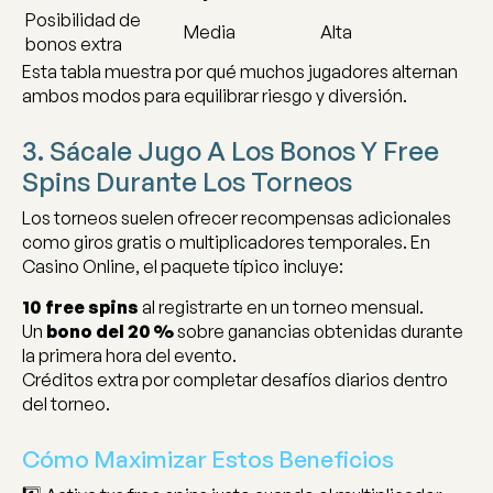
Posibilidad de
Media
Alta
bonos extra
Esta tabla muestra por qué muchos jugadores alternan
ambos modos para equilibrar riesgo y diversión.
3. Sácale Jugo A Los Bonos Y Free
Spins Durante Los Torneos
Los torneos suelen ofrecer recompensas adicionales
como giros gratis o multiplicadores temporales. En
Casino Online, el paquete típico incluye:
10 free spins
al registrarte en un torneo mensual.
Un
bono del 20 %
sobre ganancias obtenidas durante
la primera hora del evento.
Créditos extra por completar desafíos diarios dentro
del torneo.
Cómo Maximizar Estos Beneficios