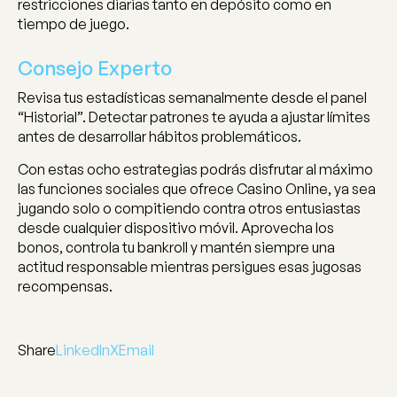
restricciones diarias tanto en depósito como en
tiempo de juego.
Consejo Experto
Revisa tus estadísticas semanalmente desde el panel
“Historial”. Detectar patrones te ayuda a ajustar límites
antes de desarrollar hábitos problemáticos.
Con estas ocho estrategias podrás disfrutar al máximo
las funciones sociales que ofrece Casino Online, ya sea
jugando solo o compitiendo contra otros entusiastas
desde cualquier dispositivo móvil. Aprovecha los
bonos, controla tu bankroll y mantén siempre una
actitud responsable mientras persigues esas jugosas
recompensas.
Share
LinkedIn
X
Email