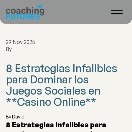
29 Nov 2025
By
8 Estrategias Infalibles
para Dominar los
Juegos Sociales en
**Casino Online**
By David
8 Estrategias Infalibles para