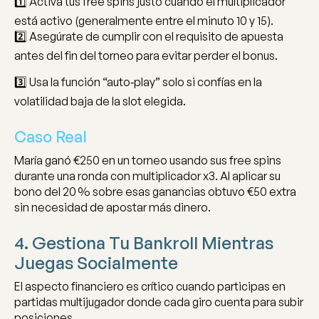
1️⃣ Activa tus free spins justo cuando el multiplicador
está activo (generalmente entre el minuto 10 y 15).
2️⃣ Asegúrate de cumplir con el requisito de apuesta
antes del fin del torneo para evitar perder el bonus.
3️⃣ Usa la función “auto‑play” solo si confías en la
volatilidad baja de la slot elegida.
Caso Real
María ganó €250 en un torneo usando sus free spins
durante una ronda con multiplicador x3. Al aplicar su
bono del 20 % sobre esas ganancias obtuvo €50 extra
sin necesidad de apostar más dinero.
4. Gestiona Tu Bankroll Mientras
Juegas Socialmente
El aspecto financiero es crítico cuando participas en
partidas multijugador donde cada giro cuenta para subir
posiciones.