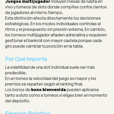
Juegos multijugador
incluyen mesas de ruleta en
vivo y torneos de slots donde compites contra cientos
de jugadores al mismo tiempo.
Esta distinción afecta directamente tus decisiones
estratégicas. En los modos individuales controlas el
ritmo y el presupuesto sin presión externa. En cambio,
los torneos multijugador añaden adrenalina y requieren
gestionar el bankroll con mayor cautela porque cada
giro puede cambiar tu posición en la tabla.
Por Qué Importa
La volatilidad de una slot individual suele ser más
predecible.
En un torneo la velocidad del juego es mayor y los
premios se reparten según el ranking final.
Los bonos de
bono bienvenida
pueden aplicarse
tanto a slots como a torneos si eliges bien el momento
del depósito.
Ejemplo Práctico