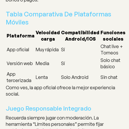
Tabla Comparativa De Plataformas
Móviles
Velocidad
Compatibilidad
Funciones
Plataforma
carga
Android/iOS
sociales
Chat live +
App oficial
Muy rápida
Sí
Torneos
Solo chat
Versión web
Media
Sí
básico
App
Lenta
Solo Android
Sin chat
tercerizada
Como ves, la app oficial ofrece la mejor experiencia
social.
Juego Responsable Integrado
Recuerda siempre jugar con moderación. La
herramienta “Límites personales” permite fijar