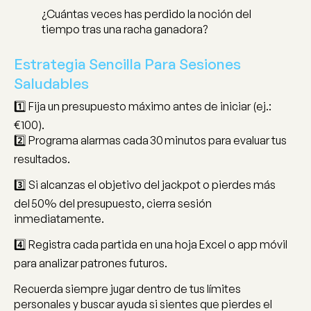
¿Cuántas veces has perdido la noción del
tiempo tras una racha ganadora?
Estrategia Sencilla Para Sesiones
Saludables
1️⃣ Fija un presupuesto máximo antes de iniciar (ej.:
€100).
2️⃣ Programa alarmas cada 30 minutos para evaluar tus
resultados.
3️⃣ Si alcanzas el objetivo del jackpot o pierdes más
del 50% del presupuesto, cierra sesión
inmediatamente.
4️⃣ Registra cada partida en una hoja Excel o app móvil
para analizar patrones futuros.
Recuerda siempre jugar dentro de tus límites
personales y buscar ayuda si sientes que pierdes el