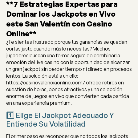
**7 Estrategias Expertas para
Dominar los Jackpots en Vivo
este San Valentín con Casino
Online**
¿Te sientes frustrado porque tus ganancias se quedan
cortas justo cuando más lo necesitas? Muchos
jugadores buscan una forma segura de combinar la
emoción del live casino con la oportunidad de alcanzar
un gran jackpot sin perder tiempo ni dinero en procesos
lentos. La solución está a un clic:
https://casinovalenciaonline.com/ ofrece retiros en
cuestión de horas, bonos atractivos y una selección
enorme de juegos en vivo que convierten cada partida
en una experiencia premium.
1️⃣ Elige El Jackpot Adecuado Y
Entiende Su Volatilidad
El primer paso es reconocer que no todos los jackpots