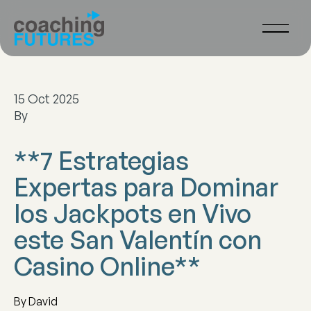
15 Oct 2025
By
**7 Estrategias
Expertas para Dominar
los Jackpots en Vivo
este San Valentín con
Casino Online**
By David