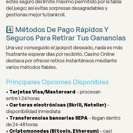
estés seguro del límite máximo permitido por la tabla
del juego; así evitas sorpresas desagradables y
gestionas mejor tu bankroll.
4️⃣ Métodos De Pago Rápidos Y
Seguros Para Retirar Tus Ganancias
Una vez conseguido el jackpot deseado, nada es más
frustrante esperar días por recibirlo. Casino Online
destaca por ofrecer retiros instantáneos mediante
varios métodos fiables.
Principales Opciones Disponibles
•
Tarjetas Visa/Mastercard
– procesan
entre 1‑24 horas
•
Carteras electrónicas (Skrill, Neteller)
–
disponibilidad inmediata
•
Transferencias bancarias SEPA
– llegan dentro
de 24‑48 horas
•
Criptomonedas (Bitcoin, Ethereum)
– casi