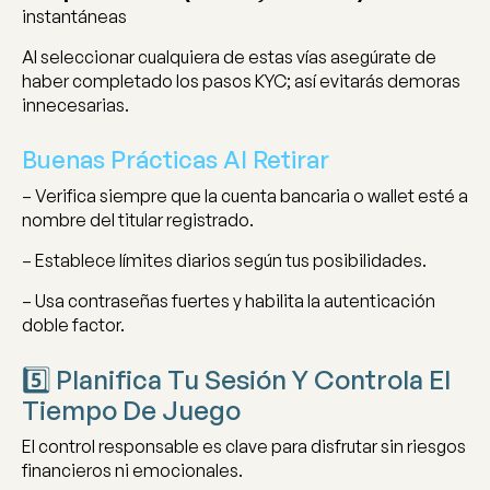
instantáneas
Al seleccionar cualquiera de estas vías asegúrate de
haber completado los pasos KYC; así evitarás demoras
innecesarias.
Buenas Prácticas Al Retirar
– Verifica siempre que la cuenta bancaria o wallet esté a
nombre del titular registrado.
– Establece límites diarios según tus posibilidades.
– Usa contraseñas fuertes y habilita la autenticación
doble factor.
5️⃣ Planifica Tu Sesión Y Controla El
Tiempo De Juego
El control responsable es clave para disfrutar sin riesgos
financieros ni emocionales.