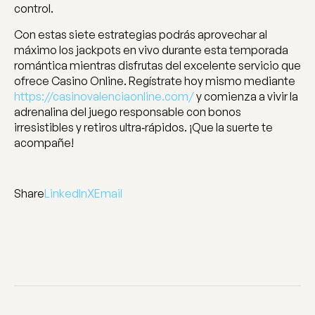
control.
Con estas siete estrategias podrás aprovechar al
máximo los jackpots en vivo durante esta temporada
romántica mientras disfrutas del excelente servicio que
ofrece Casino Online. Regístrate hoy mismo mediante
https://casinovalenciaonline.com/
y comienza a vivir la
adrenalina del juego responsable con bonos
irresistibles y retiros ultra‑rápidos. ¡Que la suerte te
acompañe!
Share
LinkedIn
X
Email