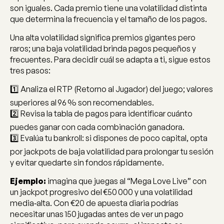
son iguales. Cada premio tiene una volatilidad distinta
que determina la frecuencia y el tamaño de los pagos.
Una alta volatilidad significa premios gigantes pero
raros; una baja volatilidad brinda pagos pequeños y
frecuentes. Para decidir cuál se adapta a ti, sigue estos
tres pasos:
1️⃣ Analiza el RTP (Retorno al Jugador) del juego; valores
superiores al 96 % son recomendables.
2️⃣ Revisa la tabla de pagos para identificar cuánto
puedes ganar con cada combinación ganadora.
3️⃣ Evalúa tu bankroll: si dispones de poco capital, opta
por jackpots de baja volatilidad para prolongar tu sesión
y evitar quedarte sin fondos rápidamente.
Ejemplo:
imagina que juegas al “Mega Love Live” con
un jackpot progresivo del €50 000 y una volatilidad
media‑alta. Con €20 de apuesta diaria podrías
necesitar unas 150 jugadas antes de ver un pago