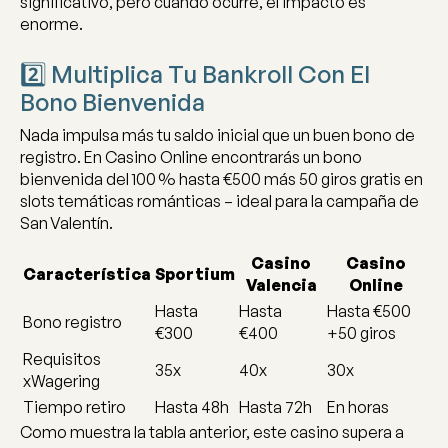
significativo, pero cuando ocurre, el impacto es
enorme.
2️⃣ Multiplica Tu Bankroll Con El
Bono Bienvenida
Nada impulsa más tu saldo inicial que un buen bono de
registro. En Casino Online encontrarás un bono
bienvenida del 100 % hasta €500 más 50 giros gratis en
slots temáticas románticas – ideal para la campaña de
San Valentín.
Casino
Casino
Característica
Sportium
Valencia
Online
Hasta
Hasta
Hasta €500
Bono registro
€300
€400
+50 giros
Requisitos
35x
40x
30x
xWagering
Tiempo retiro
Hasta 48h
Hasta 72h
En horas
Como muestra la tabla anterior, este casino supera a