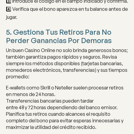
3️⃣ Introduce el código en el campo indicado y confirma.
4️⃣ Verifica que el bono aparezca en tu balance antes de
jugar.
5. Gestiona Tus Retiros Para No
Perder Ganancias Por Demoras
Un buen Casino Online no solo brinda generosos bonos;
también garantiza pagos rápidos y seguros. Revisa
siempre los métodos disponibles (tarjetas bancarias,
monederos electrónicos, transferencias) y sus tiempos
promedio:
E‑wallets como Skrill o Neteller suelen procesar retiros
en menos de 24 horas.
Transferencias bancarias pueden tardar
entre 48 y 72 horas dependiendo del banco emisor.
Planifica tus retiros cuando alcances el requisito
completo del bono para evitar esperas innecesarias y
maximizar la utilidad del crédito recibido.