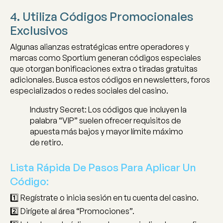
4. Utiliza Códigos Promocionales
Exclusivos
Algunas alianzas estratégicas entre operadores y
marcas como Sportium generan códigos especiales
que otorgan bonificaciones extra o tiradas gratuitas
adicionales. Busca estos códigos en newsletters, foros
especializados o redes sociales del casino.
Industry Secret: Los códigos que incluyen la
palabra “VIP” suelen ofrecer requisitos de
apuesta más bajos y mayor límite máximo
de retiro.
Lista Rápida De Pasos Para Aplicar Un
Código:
1️⃣ Regístrate o inicia sesión en tu cuenta del casino.
2️⃣ Dirígete al área “Promociones”.