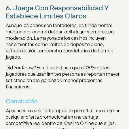
6. Juega Con Responsabilidad Y
Establece Límites Claros
Aunque los bonos son tentadores, es fundamental
mantener el control del bankroll y jugar siempre con
moderación. La mayoría de los casinos incluyen
herramientas como límites de depósito diario,
auto‑exclusión temporal y recordatorios de tiempo
jugado.
Did You Know? Estudios indican que el 78 % de los
jugadores que usan límites personales reportan mayor
satisfacción a largo plazo y menos problemas
financieros.
Conclusión
Aplicar estas seis estrategias te permitirá transformar
cualquier oferta promocional en una ventaja
competitiva real dentro del Casino Online que elijas.