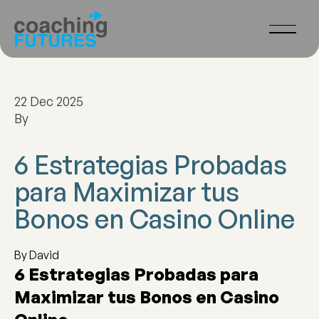
22 Dec 2025
By
6 Estrategias Probadas
para Maximizar tus
Bonos en Casino Online
By David
6 Estrategias Probadas para
Maximizar tus Bonos en Casino