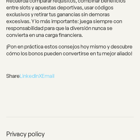
Recuerda comparar requisitos, combinar beneficios
entre slots y apuestas deportivas, usar códigos
exclusivos y retirar tus ganancias sin demoras
excesivas. Y lo más importante: juega siempre con
responsabilidad para que la diversión nunca se
convierta en una carga financiera.
¡Pon en práctica estos consejos hoy mismo y descubre
cómo los bonos pueden convertirse en tu mejor aliado!
Share
LinkedIn
X
Email
Privacy policy