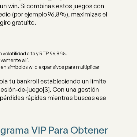
n win.​ Si combinas estos juegos con
dio (por ejemplo 96,8 %​), maximizas el
iro gratuito.​
on volatilidad alta y RTP 96,8 %.
ivamente allí.
n símbolos wild expansivos para multiplicar
ola tu bankroll estableciendo un límite
 sesión‑de‑juego​[3]​. Con una gestión
pérdidas rápidas mientras buscas ese
rograma VIP Para Obtener