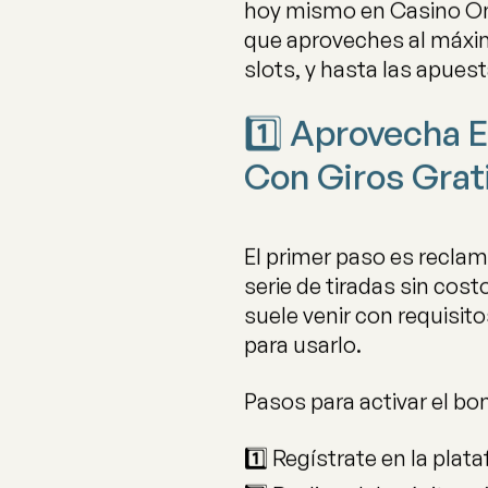
hoy mismo en Casino On
que aproveches al máxim
slots, y hasta las apuest
1️⃣ Aprovecha 
Con Giros Grat
El primer paso es reclam
serie de tiradas sin cos
suele venir con requisi
para usarlo.
Pasos para activar el bo
1️⃣ Regístrate en la plat