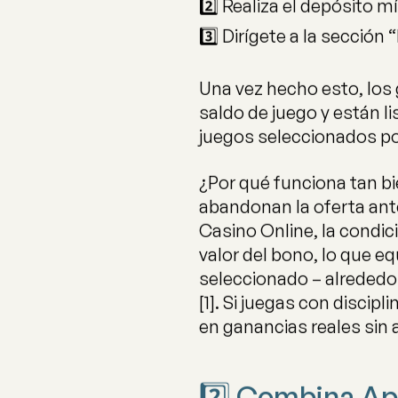
2️⃣ Realiza el depósito 
3️⃣ Dirígete a la secció
Una vez hecho esto, los
saldo de juego y están l
juegos seleccionados por
¿Por qué funciona tan 
abandonan la oferta ant
Casino Online, la condici
valor del bono, lo que eq
seleccionado – alrededor
[1]​. Si juegas con discip
en ganancias reales sin a
2️⃣ Combina Ap