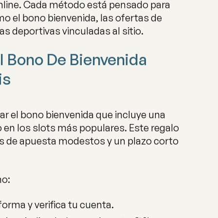
line. Cada método está pensado para
o el bono bienvenida, las ofertas de
as deportivas vinculadas al sitio.
El Bono De Bienvenida
is
ar el bono bienvenida que incluye una
to en los slots más populares. Este regalo
tos de apuesta modestos y un plazo corto
no:
aforma y verifica tu cuenta.