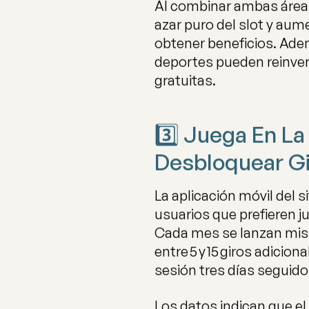
Al combinar ambas áreas
azar puro del slot y aum
obtener beneficios.​ Ad
deportes pueden reinver
gratuitas.
3️⃣ Juega En La
Desbloquear Gi
La aplicación móvil del s
usuarios que prefieren j
Cada mes se lanzan mis
entre 5 y 15 giros adicio
sesión tres días seguidos
Los datos indican que e