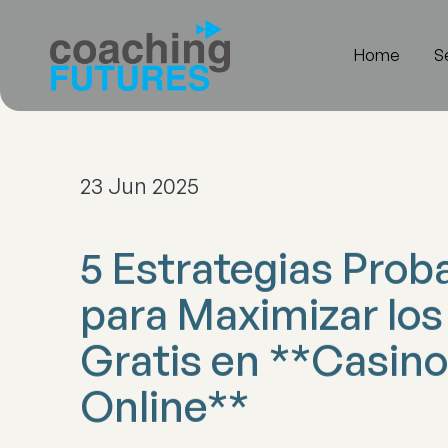
Home
S
23 Jun 2025
5 Estrategias Prob
para Maximizar los
Gratis en **Casino
Online**