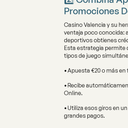
Promociones D
Casino Valencia y su he
ventaja poco conocida: a
deportivos obtienes crédi
Esta estrategia permite 
tipos de juego simultán
• Apuesta €20 o más en f
• Recibe automáticamente
Online.
• Utiliza esos giros en un
grandes pagos.