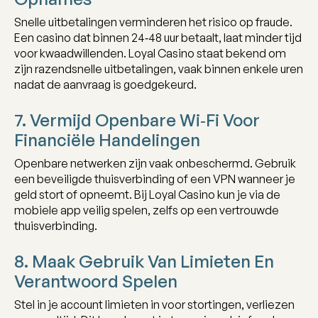
Snelle uitbetalingen verminderen het risico op fraude.
Een casino dat binnen 24‑48 uur betaalt, laat minder tijd
voor kwaadwillenden. Loyal Casino staat bekend om
zijn razendsnelle uitbetalingen, vaak binnen enkele uren
nadat de aanvraag is goedgekeurd.
7. Vermijd Openbare Wi‑Fi Voor
Financiële Handelingen
Openbare netwerken zijn vaak onbeschermd. Gebruik
een beveiligde thuisverbinding of een VPN wanneer je
geld stort of opneemt. Bij Loyal Casino kun je via de
mobiele app veilig spelen, zelfs op een vertrouwde
thuisverbinding.
8. Maak Gebruik Van Limieten En
Verantwoord Spelen
Stel in je account limieten in voor stortingen, verliezen