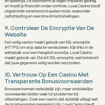
en speeltijd. Dit beschermt je tegen impulsief gedrag
en houdt je financiën onder controle. Loyal Casino biedt
uitgebreide verantwoord‑spelen‑tools, waaronder
zelfuitsluiting en real‑time limietinstellingen.
9. Controleer De Encryptie Van De
Website
Een veilig casino maakt gebruik van SSL‑encryptie
(HTTPS) om al je data te versleutelen. Kijk links in de
adresbalk voor een hangslot‑icoontje. Loyal Casino
maakt gebruik van 256‑bit SSL‑encryptie, wat betekent
dat jouw gegevens veilig worden verzonden.
10. Vertrouw Op Een Casino Met
Transparante Bonusvoorwaarden
Bonussen kunnen verleidelijk zijn, maar onduidelijke
voorwaarden leiden vaak tot problemen bij
uitbetalingen. Zoek een casino dat duidelijk uitlegt wat
de inzetvereisten (wagering) zijn. Loyal Casino biedt