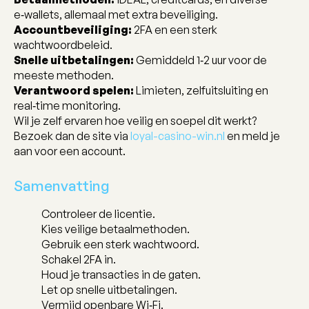
e‑wallets, allemaal met extra beveiliging.
Accountbeveiliging:
2FA en een sterk
wachtwoordbeleid.
Snelle uitbetalingen:
Gemiddeld 1‑2 uur voor de
meeste methoden.
Verantwoord spelen:
Limieten, zelfuitsluiting en
real‑time monitoring.
Wil je zelf ervaren hoe veilig en soepel dit werkt?
Bezoek dan de site via
loyal-casino-win.nl
en meld je
aan voor een account.
Samenvatting
Controleer de licentie.
Kies veilige betaalmethoden.
Gebruik een sterk wachtwoord.
Schakel 2FA in.
Houd je transacties in de gaten.
Let op snelle uitbetalingen.
Vermijd openbare Wi‑Fi.