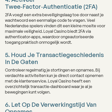
Twee‑factor‑authenticatie (2FA)
2FA voegt een extra beveiligingslaag toe door naast je
wachtwoord een eenmalige code te vragen. Veel
Nederlandse spelers vinden dit een kleine moeite voor
maximale veiligheid. Loyal Casino biedt 2FA via
authenticator‑apps, waardoor ongeautoriseerde
toegang praktisch onmogelijk wordt.
5. Houd Je Transactiegeschiedenis
In De Gaten
Controleer regelmatig je stortingen en opnames. Bij
verdachte activiteiten kun je direct contact opnemen
met de klantenservice. Loyal Casino heeft een
overzichtelijk transactie‑dashboard waar je al je
bewegingen kunt volgen.
6. Let Op De Verwerkingstijd Van
Opnames